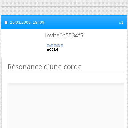
25/03/2008,
19h09
#1
invite0c5534f5
Résonance d'une corde