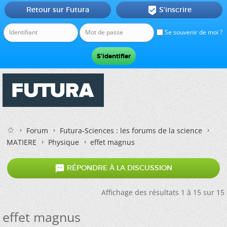
Retour sur Futura
S'inscrire

Se souvenir de moi ?
Forum
Futura-Sciences : les forums de la science
MATIERE
Physique
effet magnus

RÉPONDRE À LA DISCUSSION
Affichage des résultats 1 à 15 sur 15
effet magnus