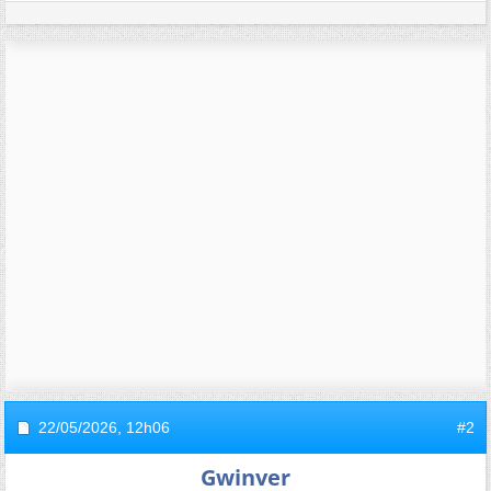
22/05/2026,
12h06
#2
Gwinver