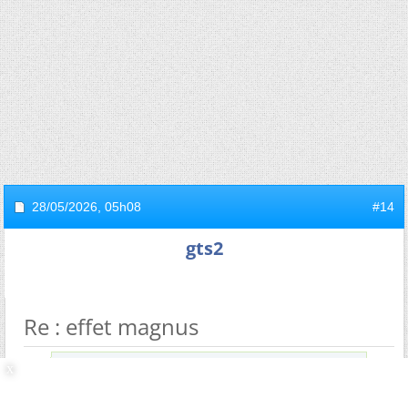
28/05/2026,
05h08
#14
gts2
Re : effet magnus
Envoyé par
tenocnoc
Effacer un vecteur en un point du bord, c'est
supprimer localement cette quantité de mouvement