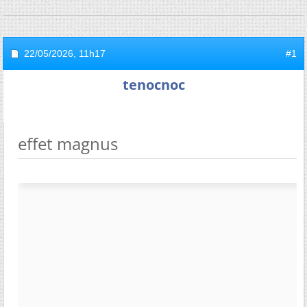
22/05/2026,
11h17
#1
tenocnoc
effet magnus