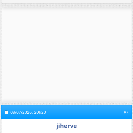
09/07/2026,
20h20
#7
jiherve