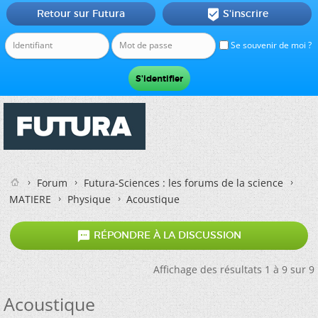
Retour sur Futura
S'inscrire

Se souvenir de moi ?
Forum
Futura-Sciences : les forums de la science
MATIERE
Physique
Acoustique

RÉPONDRE À LA DISCUSSION
Affichage des résultats 1 à 9 sur 9
Acoustique