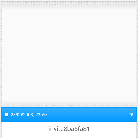
28/09/2006,
22h58
#6
invite8ba6fa81