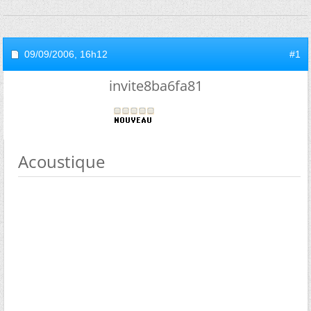
09/09/2006,
16h12
#1
invite8ba6fa81
Acoustique