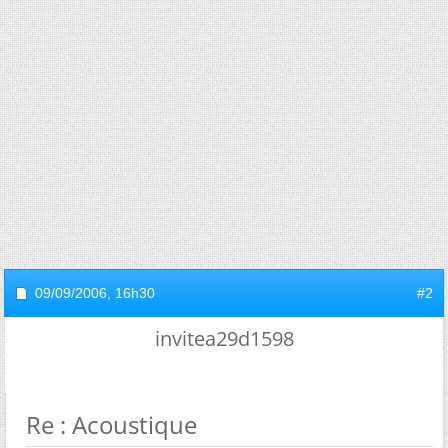
09/09/2006,
16h30
#2
invitea29d1598
Re : Acoustique