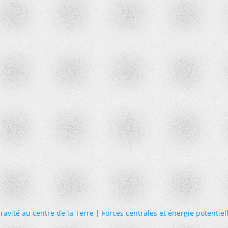
ravité au centre de la Terre
|
Forces centrales et énergie potentiel