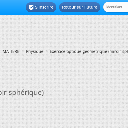
S'inscrire
Retour sur Futura

MATIERE
Physique
Exercice optique géométrique (miroir sp
ir sphérique)