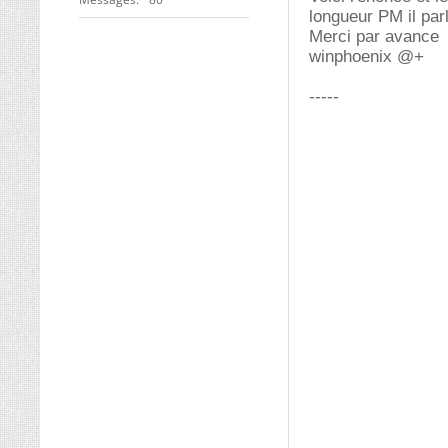
longueur PM il parl
Merci par avance
winphoenix @+
-----