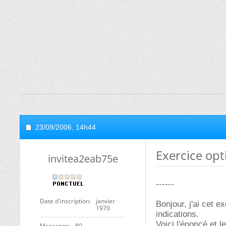
23/09/2006,
14h44
Exercice opt
invitea2eab75e
------
Date d'inscription
janvier
Bonjour, j'ai cet 
1970
indications.
Voici l'énoncé et 
Messages
80