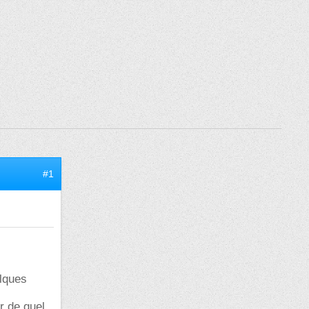
#1
elques
r de quel