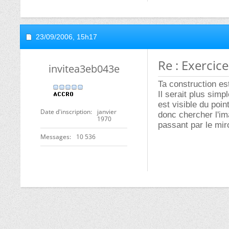
23/09/2006,
15h17
Re : Exercic
invitea3eb043e
Ta construction es
Il serait plus simp
est visible du poin
Date d'inscription
janvier
donc chercher l'ima
1970
passant par le miro
Messages
10 536