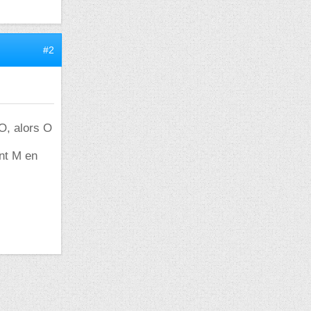
#2
 O, alors O
int M en