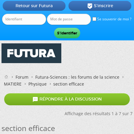
Retour sur Futura
S'inscrire

Se souvenir de moi ?
Forum
Futura-Sciences : les forums de la science
MATIERE
Physique
section efficace

RÉPONDRE À LA DISCUSSION
Affichage des résultats 1 à 7 sur 7
section efficace