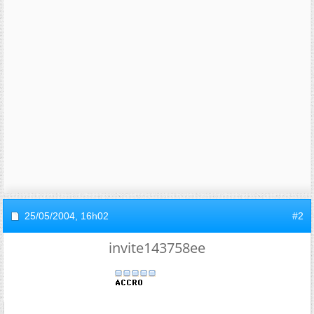
25/05/2004,
16h02
#2
invite143758ee