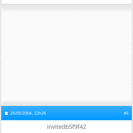
25/05/2004,
22h26
#5
invitedb5f9f42