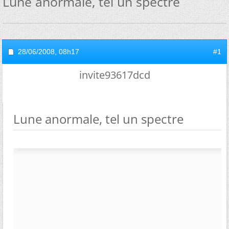
Lune anormale, tel un spectre
28/06/2008,
08h17
#1
invite93617dcd
Lune anormale, tel un spectre