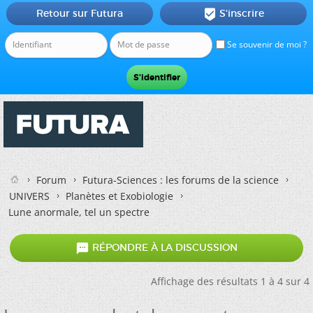
Retour sur Futura
S'inscrire

Se souvenir de moi ?
Forum
Futura-Sciences : les forums de la science
UNIVERS
Planètes et Exobiologie
Lune anormale, tel un spectre

RÉPONDRE À LA DISCUSSION
Affichage des résultats 1 à 4 sur 4