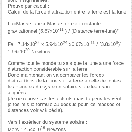
sont insignifiantes.
Preuve par calcul :
Calcul de la force d’attraction entre la terre est la lune
:
Fa=Masse lune x Masse terre x constante
-11
gravitationnel (6.67x10
) / (Distance terre-lune)²
22
24
-11
8
Fa= 7.14x10
x 5.94x10
x6.67x10
/ (3.8x10
)² =
20
1.96x10
Newtons
Comme tout le monde tu sais que la lune a une force
d’attraction considérable sur la terre.
Donc maintenant on va comparer les forces
d’attractions de la lune sur la terre a celle de toutes
les planètes du système solaire si celle-ci sont
alignées.
(Je ne repose pas les calculs mais tu peux les vérifier
je tes mis la formule au dessus pour les masses et
distances voir wikipédia).
Vers l’extérieur du système solaire :
16
Mars : 2.54x10
Newtons