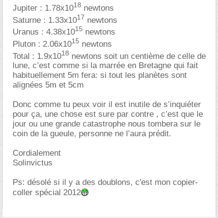
18
Jupiter : 1.78x10
newtons
17
Saturne : 1.33x10
newtons
15
Uranus : 4.38x10
newtons
15
Pluton : 2.06x10
newtons
18
Total : 1.9x10
newtons soit un centième de celle de
lune, c’est comme si la marrée en Bretagne qui fait
habituellement 5m fera: si tout les planètes sont
alignées 5m et 5cm
Donc comme tu peux voir il est inutile de s’inquiéter
pour ça, une chose est sure par contre , c’est que le
jour ou une grande catastrophe nous tombera sur le
coin de la gueule, personne ne l’aura prédit.
Cordialement
Solinvictus
Ps: désolé si il y a des doublons, c'est mon copier-
coller spécial 2012