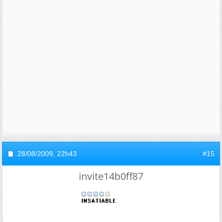
28/08/2009,
22h43
#15
invite14b0ff87