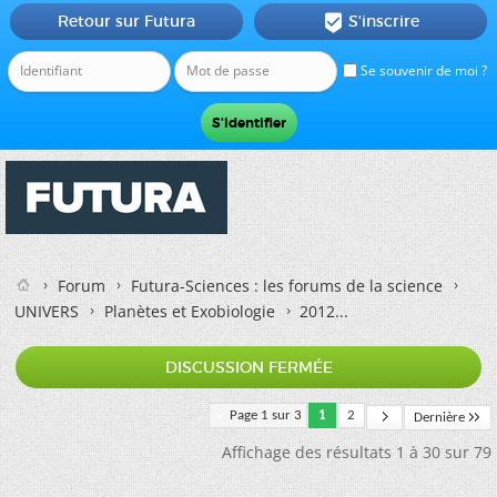
Retour sur Futura
S'inscrire

Se souvenir de moi ?
Forum
Futura-Sciences : les forums de la science
UNIVERS
Planètes et Exobiologie
2012...
DISCUSSION FERMÉE
Page 1 sur 3
1
2
Dernière
Affichage des résultats 1 à 30 sur 79