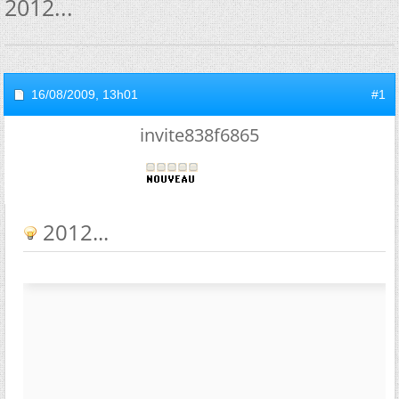
2012...
16/08/2009,
13h01
#1
invite838f6865
2012...