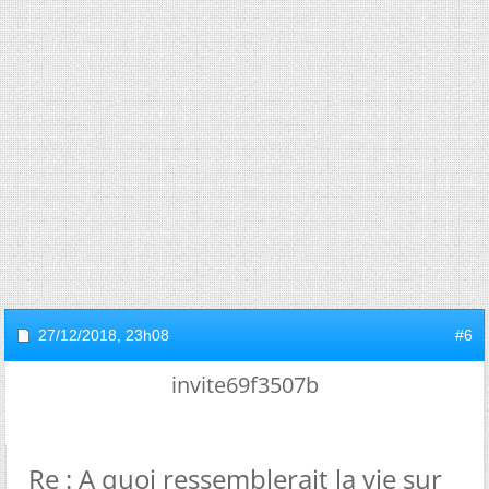
27/12/2018,
23h08
#6
invite69f3507b
Re : A quoi ressemblerait la vie sur