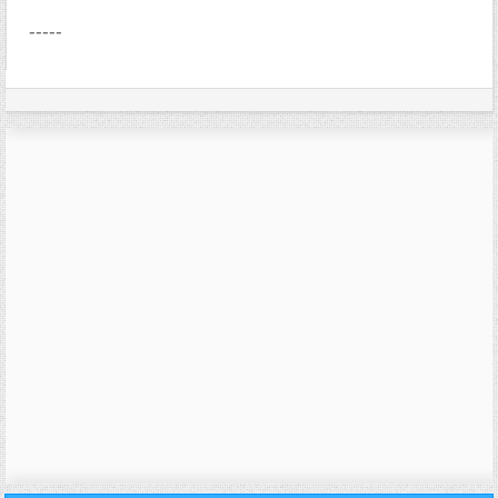
-----