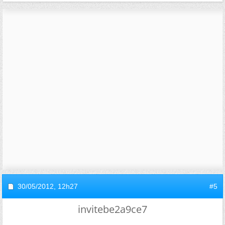
30/05/2012,
12h27
#5
invitebe2a9ce7