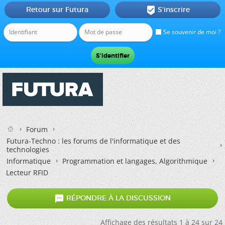
Retour sur Futura
S'inscrire

Se souvenir de moi ?
Forum
Futura-Techno : les forums de l'informatique et des
technologies
Informatique
Programmation et langages, Algorithmique
Lecteur RFID

RÉPONDRE À LA DISCUSSION
Affichage des résultats 1 à 24 sur 24