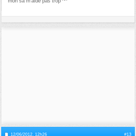
mon sa m'aide pas trop ^^
12/06/2012,
12h26
#13