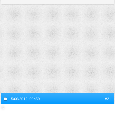
15/06/2012,
09h59
#21
invitebe2a9ce7