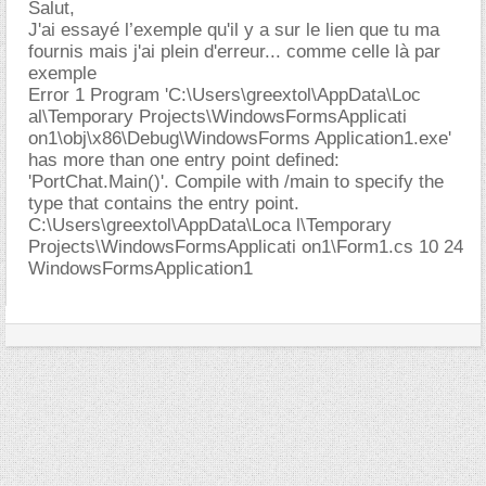
Salut,
J'ai essayé l’exemple qu'il y a sur le lien que tu ma
fournis mais j'ai plein d'erreur... comme celle là par
exemple
Error 1 Program 'C:\Users\greextol\AppData\Loc
al\Temporary Projects\WindowsFormsApplicati
on1\obj\x86\Debug\WindowsForms Application1.exe'
has more than one entry point defined:
'PortChat.Main()'. Compile with /main to specify the
type that contains the entry point.
C:\Users\greextol\AppData\Loca l\Temporary
Projects\WindowsFormsApplicati on1\Form1.cs 10 24
WindowsFormsApplication1