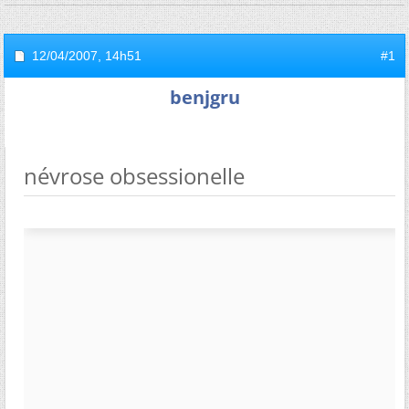
12/04/2007,
14h51
#1
benjgru
névrose obsessionelle