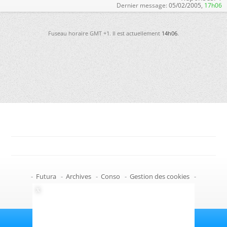
Dernier message:
05/02/2005,
17h06
Fuseau horaire GMT +1. Il est actuellement
14h06
.
-
Futura
-
Archives
-
Conso
-
Gestion des cookies
-
Politique de confidentialité
-
Haut de page