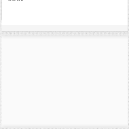
-----