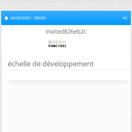
04/06/2007,
08h08
#1
invited826eb2c
échelle de développement