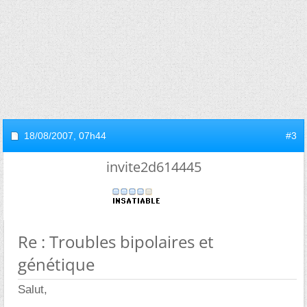
18/08/2007,
07h44
#3
invite2d614445
Re : Troubles bipolaires et
génétique
Salut,