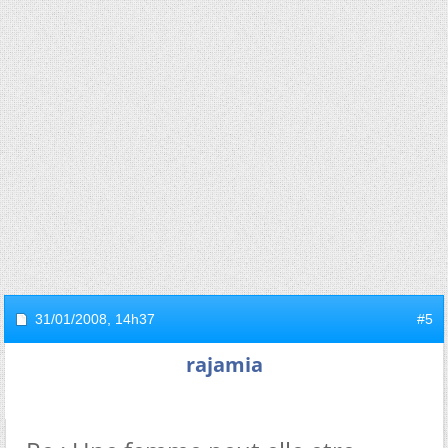
31/01/2008,
14h37
#5
rajamia