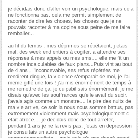
je décidais donc d'aller voir un psychologue, mais cela
ne fonctionna pas, cela me permit simplement de
raconter de dire les choses, les choses que je ne
pouvais raconter à ma copine sous peine de me faire
remballer...
au fil du temps , mes déprimes se répétaient, j etais
mal, des week end entiers à cogiter, a attendre ses
réponses à mes appels ou mes sms.... elle me fit un
nombre incalculables de faux plans...Puis vint au bout
de 4 ans , l'inconcevable, ses refus répétées me
rendirent dingue, la violence s'emparait de moi, je l'ai
meme giflé une fois ! j'ai mis énormément de temps à
me remettre de ça, je culpabilisais énormément, je me
disais qu'avec les souffrances qu'elle avait du subir,
j'avais agis comme un monstre.... la pire des nuits de
ma vie arrive, ce soir la nous nous somme battus, pas
extremement violemment mais psychologiquement c
etait atroce.... je decidais donc de tout arreter,
pendant 1 ans je ne la revis pas, j'etais en depression
je consultais un autre psychologue