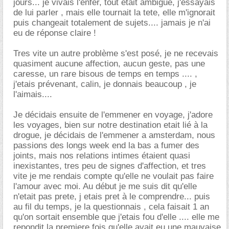
jours... je vivais l'enfer, tout etait ambigue, j'essayais
de lui parler , mais elle tournait la tete, elle m'ignorait
puis changeait totalement de sujets.... jamais je n'ai
eu de réponse claire !
Tres vite un autre problème s'est posé, je ne recevais
quasiment aucune affection, aucun geste, pas une
caresse, un rare bisous de temps en temps .... ,
j'etais prévenant, calin, je donnais beaucoup , je
l'aimais....
Je décidais ensuite de l'emmener en voyage, j'adore
les voyages, bien sur notre destination etait lié à la
drogue, je décidais de l'emmener a amsterdam, nous
passions des longs week end la bas a fumer des
joints, mais nos relations intimes étaient quasi
inexistantes, tres peu de signes d'affection, et tres
vite je me rendais compte qu'elle ne voulait pas faire
l'amour avec moi. Au début je me suis dit qu'elle
n'etait pas prete, j etais pret à le comprendre... puis
au fil du temps, je la questionnais , cela faisait 1 an
qu'on sortait ensemble que j'etais fou d'elle .... elle me
repondit la premiere fois qu'elle avait eu une mauvaise