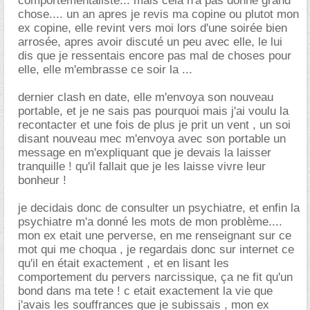
comportementaliste... mais cela n'a pas donné grand
chose.... un an apres je revis ma copine ou plutot mon
ex copine, elle revint vers moi lors d'une soirée bien
arrosée, apres avoir discuté un peu avec elle, le lui
dis que je ressentais encore pas mal de choses pour
elle, elle m'embrasse ce soir la ...
dernier clash en date, elle m'envoya son nouveau
portable, et je ne sais pas pourquoi mais j'ai voulu la
recontacter et une fois de plus je prit un vent , un soi
disant nouveau mec m'envoya avec son portable un
message en m'expliquant que je devais la laisser
tranquille ! qu'il fallait que je les laisse vivre leur
bonheur !
je decidais donc de consulter un psychiatre, et enfin la
psychiatre m'a donné les mots de mon problème....
mon ex etait une perverse, en me renseignant sur ce
mot qui me choqua , je regardais donc sur internet ce
qu'il en était exactement , et en lisant les
comportement du pervers narcissique, ça ne fit qu'un
bond dans ma tete ! c etait exactement la vie que
j'avais les souffrances que je subissais , mon ex