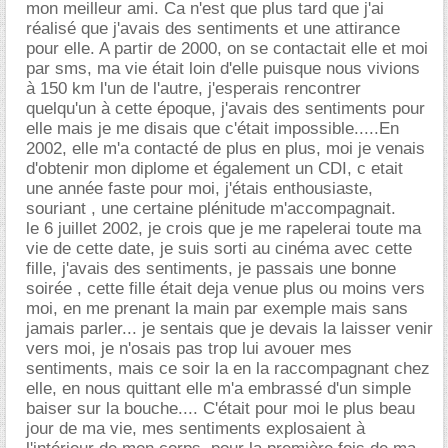
mon meilleur ami. Ca n'est que plus tard que j'ai
réalisé que j'avais des sentiments et une attirance
pour elle. A partir de 2000, on se contactait elle et moi
par sms, ma vie était loin d'elle puisque nous vivions
à 150 km l'un de l'autre, j'esperais rencontrer
quelqu'un à cette époque, j'avais des sentiments pour
elle mais je me disais que c'était impossible.....En
2002, elle m'a contacté de plus en plus, moi je venais
d'obtenir mon diplome et également un CDI, c etait
une année faste pour moi, j'étais enthousiaste,
souriant , une certaine plénitude m'accompagnait.
le 6 juillet 2002, je crois que je me rapelerai toute ma
vie de cette date, je suis sorti au cinéma avec cette
fille, j'avais des sentiments, je passais une bonne
soirée , cette fille était deja venue plus ou moins vers
moi, en me prenant la main par exemple mais sans
jamais parler... je sentais que je devais la laisser venir
vers moi, je n'osais pas trop lui avouer mes
sentiments, mais ce soir la en la raccompagnant chez
elle, en nous quittant elle m'a embrassé d'un simple
baiser sur la bouche.... C'était pour moi le plus beau
jour de ma vie, mes sentiments explosaient à