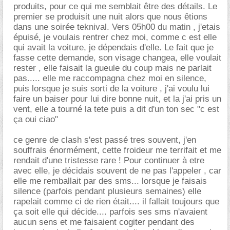
produits, pour ce qui me semblait être des détails. Le
premier se produisit une nuit alors que nous êtions
dans une soirée teknival. Vers 05h00 du matin , j'etais
épuisé, je voulais rentrer chez moi, comme c est elle
qui avait la voiture, je dépendais d'elle. Le fait que je
fasse cette demande, son visage changea, elle voulait
rester , elle faisait la gueule du coup mais ne parlait
pas..... elle me raccompagna chez moi en silence,
puis lorsque je suis sorti de la voiture , j'ai voulu lui
faire un baiser pour lui dire bonne nuit, et la j'ai pris un
vent, elle a tourné la tete puis a dit d'un ton sec "c est
ça oui ciao"
ce genre de clash s'est passé tres souvent, j'en
souffrais énormément, cette froideur me terrifait et me
rendait d'une tristesse rare ! Pour continuer à etre
avec elle, je décidais souvent de ne pas l'appeler , car
elle me remballait par des sms... lorsque je faisais
silence (parfois pendant plusieurs semaines) elle
rapelait comme ci de rien était.... il fallait toujours que
ça soit elle qui décide.... parfois ses sms n'avaient
aucun sens et me faisaient cogiter pendant des