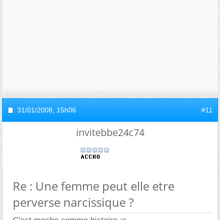
31/01/2008,
15h06
#11
invitebbe24c74
Re : Une femme peut elle etre
perverse narcissique ?