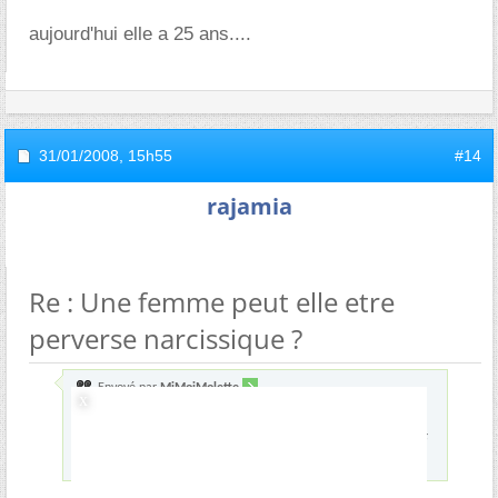
aujourd'hui elle a 25 ans....
31/01/2008,
15h55
#14
rajamia
Re : Une femme peut elle etre
perverse narcissique ?
Envoyé par
MiMoiMolette
Tu n'apprécies pas un titre parce que tu n'aimes pas
voir les femmes ainsi ? Boudiou, faut voir la réalité des
choses...