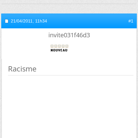
21/04/2011,
11h34
#1
invite031f46d3
Racisme