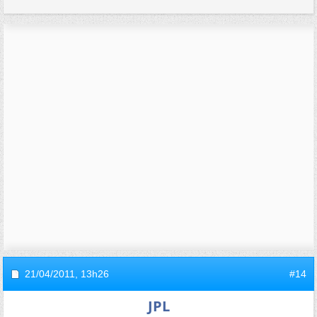
21/04/2011,
13h26
#14
JPL