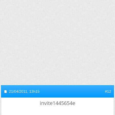
21/04/2011,
13h15
#12
invite1445654e