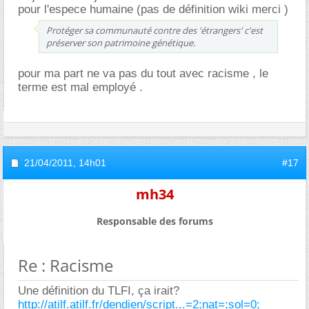
pour l'espece humaine (pas de définition wiki merci )
Protéger sa communauté contre des 'étrangers' c'est
préserver son patrimoine génétique.
pour ma part ne va pas du tout avec racisme , le
terme est mal employé .
21/04/2011,
14h01
#17
mh34
Responsable des forums
Re : Racisme
Une définition du TLFI, ça irait?
http://atilf.atilf.fr/dendien/script...=2;nat=;sol=0;