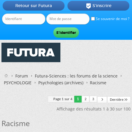
Retour sur Futura
S'inscrire

Se souvenir de moi ?
Forum
Futura-Sciences : les forums de la science
PSYCHOLOGIE
Psychologies (archives)
Racisme
Page 1 sur 4
1
2
3
Dernière
Affichage des résultats 1 à 30 sur 100
Racisme