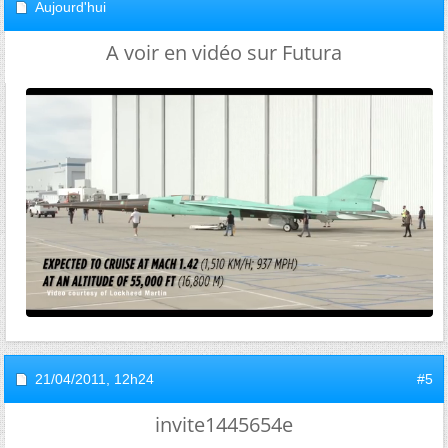
Aujourd'hui
A voir en vidéo sur Futura
21/04/2011,
12h24
#5
invite1445654e