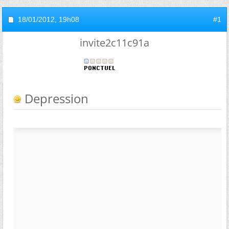
18/01/2012,
19h08
#1
invite2c11c91a
Depression