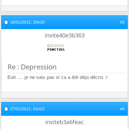
18/01/2012,
20h20
#3
invite40e3b363
Re : Depression
Euh .... je ne sais pas si ca a été déja décris :/
27/01/2012,
01h22
#4
inviteb3a6feac