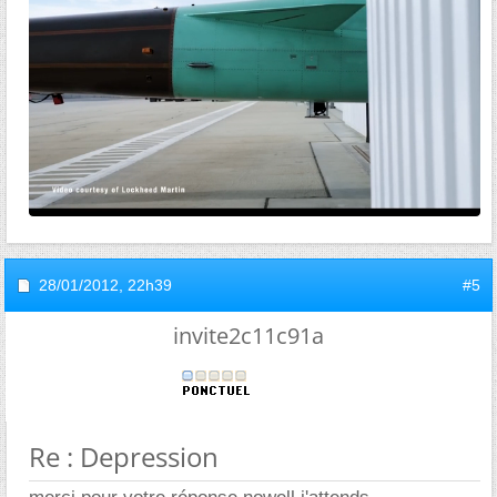
28/01/2012,
22h39
#5
invite2c11c91a
Re : Depression