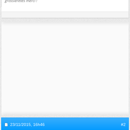
grossieretés merci !
23/11/2015,
16h46
#2