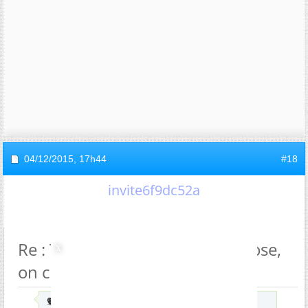
04/12/2015,
17h44
#18
invite6f9dc52a
Re : TPE sur la phobie et l'hypnose,
on cherche une expérience
Envoyé par
gandhalf.legris