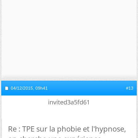
04/12/2015,
09h41
#13
invited3a5fd61
Re : TPE sur la phobie et l'hypnose,