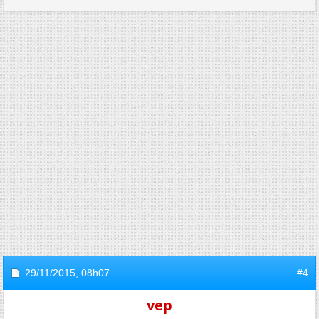
29/11/2015,
08h07
#4
vep