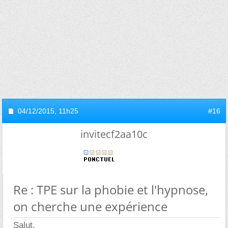
04/12/2015,
11h25
#16
invitecf2aa10c
Re : TPE sur la phobie et l'hypnose,
on cherche une expérience
Salut,