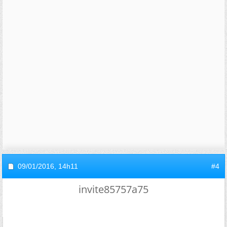
09/01/2016,
14h11
#4
invite85757a75