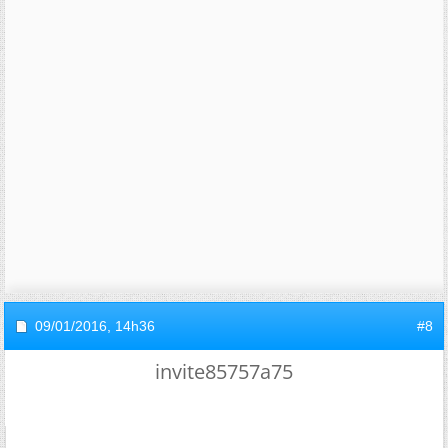
09/01/2016,
14h36
#8
invite85757a75