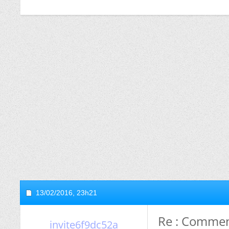
13/02/2016,
23h21
Re : Comment
invite6f9dc52a