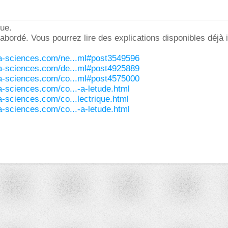
ue.
abordé. Vous pourrez lire des explications disponibles déjà i
ura-sciences.com/ne...ml#post3549596
ura-sciences.com/de...ml#post4925889
ura-sciences.com/co...ml#post4575000
ra-sciences.com/co...-a-letude.html
ra-sciences.com/co...lectrique.html
ra-sciences.com/co...-a-letude.html