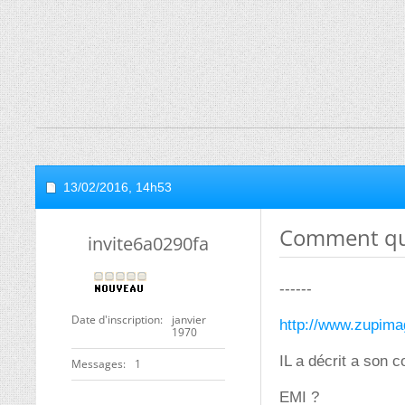
13/02/2016,
14h53
Comment qual
invite6a0290fa
------
Date d'inscription
janvier
http://www.zupima
1970
IL a décrit a son 
Messages
1
EMI ?