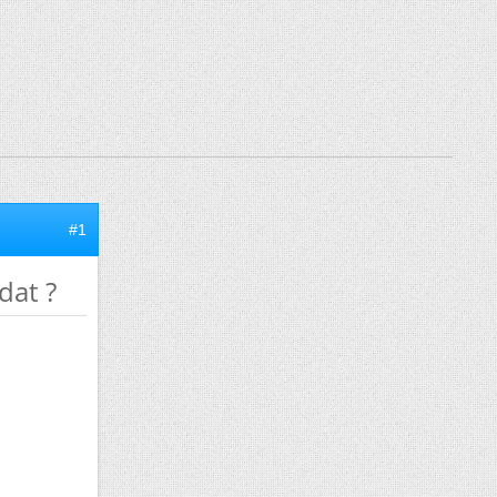
#1
dat ?