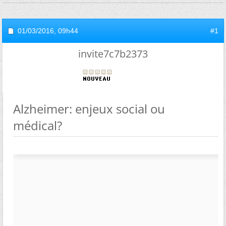
01/03/2016,
09h44
#1
invite7c7b2373
Alzheimer: enjeux social ou
médical?