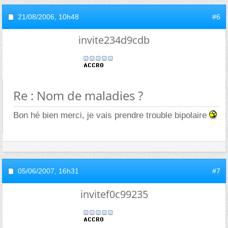
21/08/2006,
10h48
#6
invite234d9cdb
Re : Nom de maladies ?
Bon hé bien merci, je vais prendre trouble bipolaire
05/06/2007,
16h31
#7
invitef0c99235