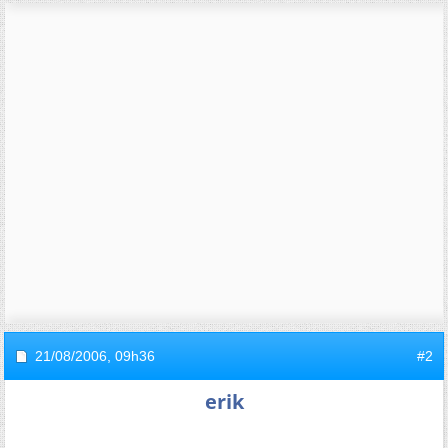
21/08/2006,
09h36
#2
erik