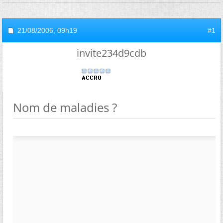
21/08/2006,
09h19
#1
invite234d9cdb
Nom de maladies ?