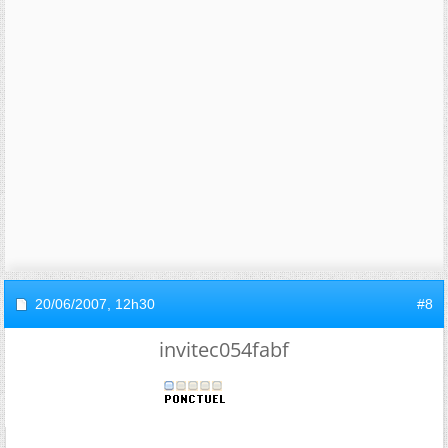
20/06/2007,
12h30
#8
invitec054fabf