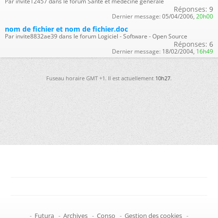
Par invite12457 dans le forum Santé et médecine générale
Réponses:
9
Dernier message:
05/04/2006,
20h00
nom de fichier et nom de fichier.doc
Par invite8832ae39 dans le forum Logiciel - Software - Open Source
Réponses:
6
Dernier message:
18/02/2004,
16h49
Fuseau horaire GMT +1. Il est actuellement
10h27
.
-
Futura
-
Archives
-
Conso
-
Gestion des cookies
-