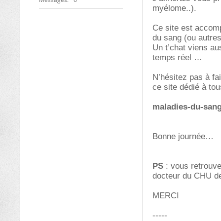
myélome..).
Ce site est accom
du sang (ou autres
Un t’chat viens au
temps réel
N’hésitez pas à fa
ce site dédié à t
maladies-du-san
Bonne journée
PS
: vous retrouv
docteur du CHU de 
MERCI
-----