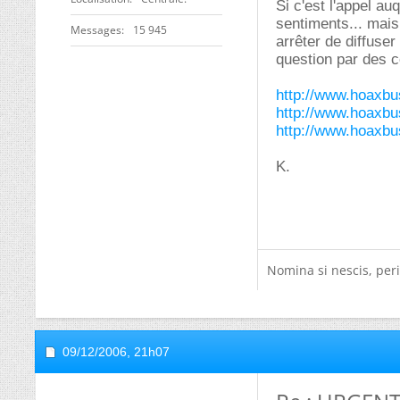
Si c'est l'appel au
sentiments... mais 
Messages
15 945
arrêter de diffuser
question par des co
http://www.hoaxbus
http://www.hoaxbus
http://www.hoaxbus
K.
Nomina si nescis, peri
09/12/2006,
21h07