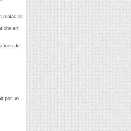
es maladies
ations en
mations de
it par un