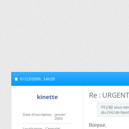
07/12/2006,
14h28
Re : URGENT 
kinette
PS [/B]: vous re
du CHU de Nantes
Date d'inscription
janvier
2003
Bonjour,
Localisation
Centrale!