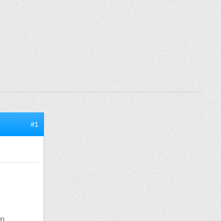
#1
un