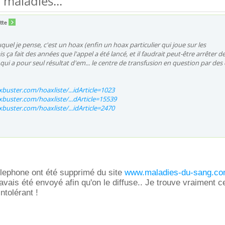
maladies...
tte
auquel je pense, c'est un hoax (enfin un hoax particulier qui joue sur les
s ça fait des années que l'appel a été lancé, et il faudrait peut-être arrêter d
 qui a pour seul résultat d'em... le centre de transfusion en question par des
buster.com/hoaxliste/...idArticle=1023
buster.com/hoaxliste/...dArticle=15539
buster.com/hoaxliste/...idArticle=2470
lephone ont été supprimé du site
www.maladies-du-sang.c
ais été envoyé afin qu'on le diffuse.. Je trouve vraiment c
ntolérant !