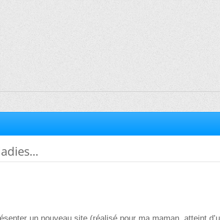
dies...
ésenter un nouveau site (réalisé pour ma maman, atteint d’