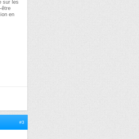
e sur les
-être
sion en
#3