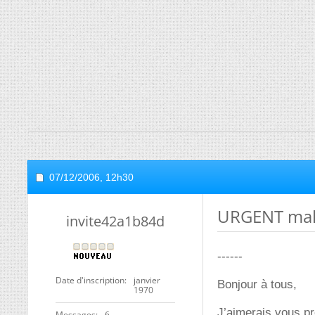
07/12/2006,
12h30
URGENT mala
invite42a1b84d
------
Date d'inscription
janvier
Bonjour à tous,
1970
J’aimerais vous pr
Messages
6