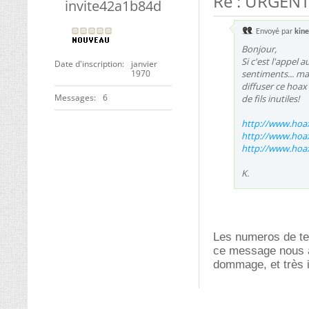
Re : URGENT 
invite42a1b84d
Envoyé par
kine
Bonjour,
Si c'est l'appel 
Date d'inscription
janvier
1970
sentiments... mai
diffuser ce hoax
Messages
6
de fils inutiles!
http://www.hoax
http://www.hoax
http://www.hoax
K.
Les numeros de te
ce message nous av
dommage, et très i