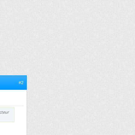
#2
cteur