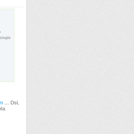
e
 coups
om
... Dsl,
ela