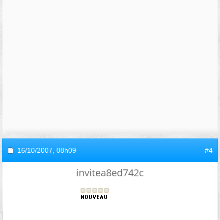
16/10/2007,
08h09
#4
invitea8ed742c