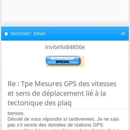
16/10/2007,
20h44
#5
invite9a84856e
Re : Tpe Mesures GPS des vitesses
et sens de déplacement lié à la
tectonique des plaq
bonsoir,
Désolé de vous répondre si tardivement, Je ne sais
pas s'il existe des données de stations GPS