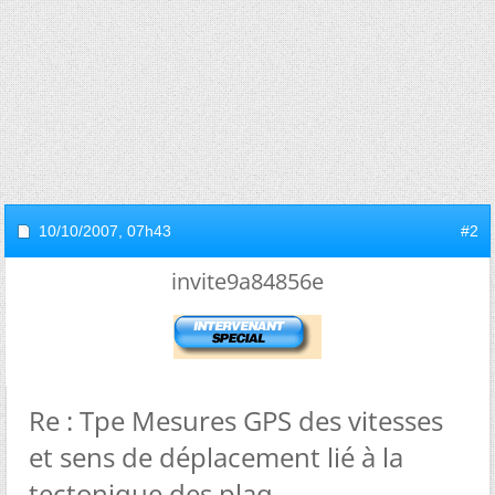
10/10/2007,
07h43
#2
invite9a84856e
Re : Tpe Mesures GPS des vitesses
et sens de déplacement lié à la
tectonique des plaq