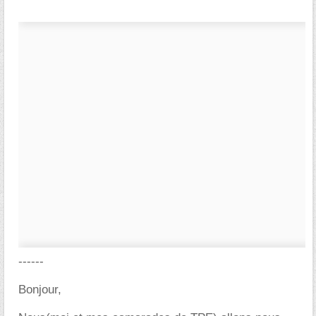
------
Bonjour,