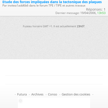
Etude des forces impliquées dans la tectonique des plaques
Par invitea1add6b6 dans le forum TPE / TIPE et autres travaux
Réponses:
1
Dernier message:
19/04/2006,
13h53
Fuseau horaire GMT +1. Il est actuellement
23h07
.
-
Futura
-
Archives
-
Conso
-
Gestion des cookies
-
Politique de confidentialité
-
Haut de page