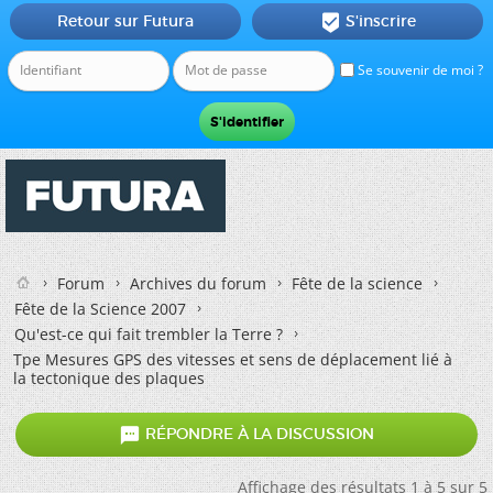
Retour sur Futura
S'inscrire

Se souvenir de moi ?
Forum
Archives du forum
Fête de la science
Fête de la Science 2007
Qu'est-ce qui fait trembler la Terre ?
Tpe Mesures GPS des vitesses et sens de déplacement lié à
la tectonique des plaques

RÉPONDRE À LA DISCUSSION
Affichage des résultats 1 à 5 sur 5