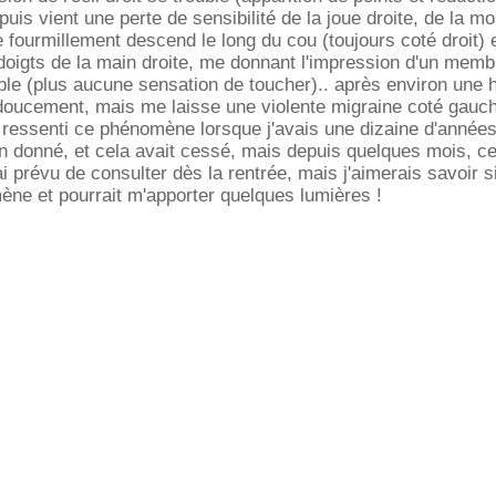
uis vient une perte de sensibilité de la joue droite, de la moi
e fourmillement descend le long du cou (toujours coté droit) 
doigts de la main droite, me donnant l'impression d'un memb
ble (plus aucune sensation de toucher).. après environ une h
 doucement, mais me laisse une violente migraine coté gauc
jà ressenti ce phénomène lorsque j'avais une dizaine d'années
en donné, et cela avait cessé, mais depuis quelques mois, ce
 prévu de consulter dès la rentrée, mais j'aimerais savoir s
ne et pourrait m'apporter quelques lumières !