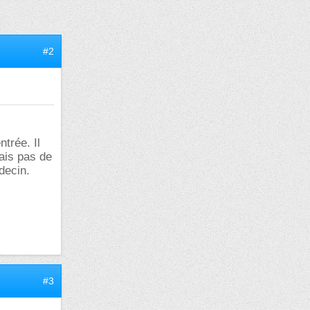
#2
ntrée. Il
ais pas de
decin.
#3