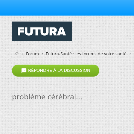
Forum
Futura-Santé : les forums de votre santé

RÉPONDRE À LA DISCUSSION
problème cérébral...