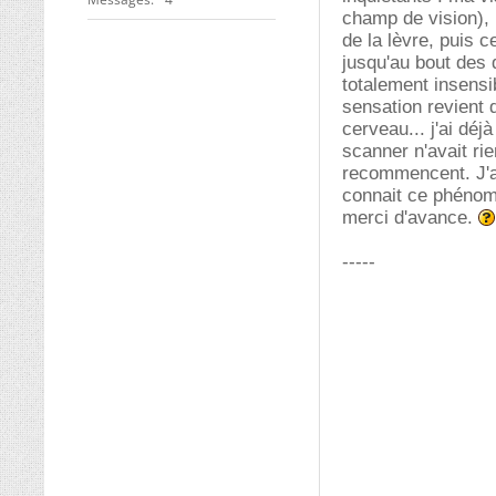
champ de vision), p
de la lèvre, puis c
jusqu'au bout des 
totalement insensi
sensation revient
cerveau... j'ai dé
scanner n'avait ri
recommencent. J'ai
connait ce phénomè
merci d'avance.
-----