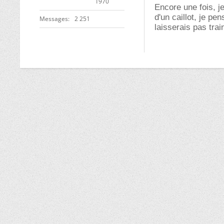
1970
Encore une fois, j
d'un caillot, je pe
Messages
2 251
laisserais pas trai