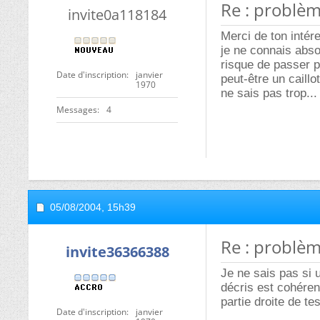
Re : problèm
invite0a118184
Merci de ton intére
je ne connais abso
risque de passer p
Date d'inscription
janvier
peut-être un caill
1970
ne sais pas trop...
Messages
4
05/08/2004,
15h39
Re : problèm
invite36366388
Je ne sais pas si u
décris est cohére
partie droite de t
Date d'inscription
janvier