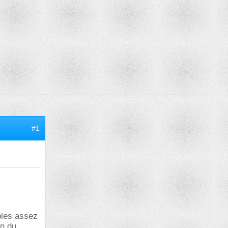
#1
bles assez
on du