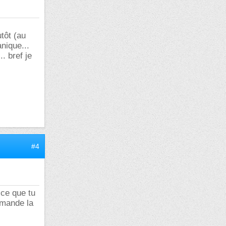
tôt (au
nique...
. bref je
#4
 ce que tu
mmande la