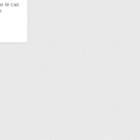
ns le cas
e