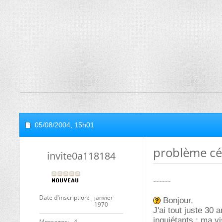
05/08/2004,
15h01
problème cér
invite0a118184
------
Date d'inscription
janvier
Bonjour,
1970
J'ai tout juste 30
inquiétants : ma vi
Messages
4