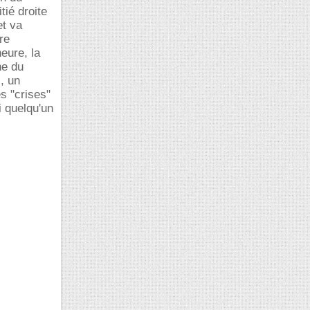
tié droite
et va
re
eure, la
he du
, un
s "crises"
i quelqu'un