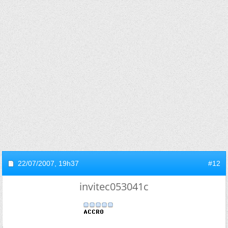
22/07/2007,
19h37
#12
invitec053041c