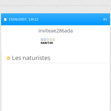
15/06/2007,
14h12
#1
inviteae286ada
Les naturistes