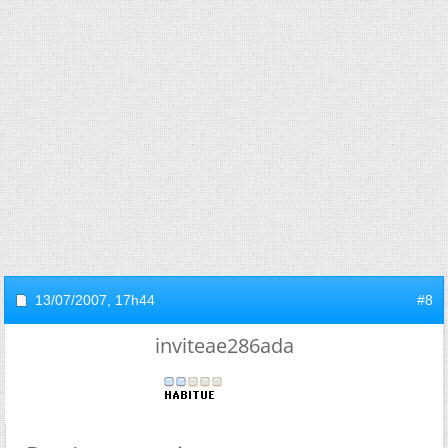
13/07/2007,
17h44
#8
inviteae286ada