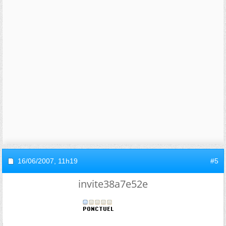
16/06/2007,
11h19
#5
invite38a7e52e