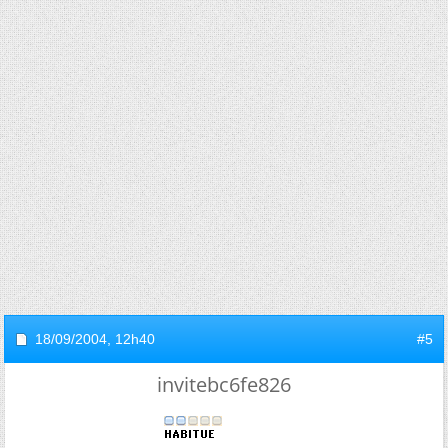
18/09/2004,
12h40
#5
invitebc6fe826