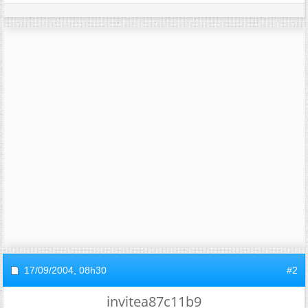
17/09/2004,
08h30
#2
invitea87c11b9