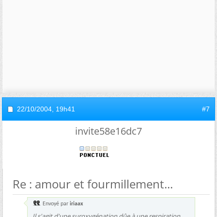
22/10/2004,
19h41
#7
invite58e16dc7
Re : amour et fourmillement...
Envoyé par
iriaax
Il s'agit d'une suroxygénation dûe à une respiration