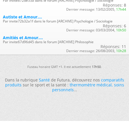
Par invite872de53a dans le forum [ARCHIVE] Psychologie / Sociologie
Réponses:
8
Dernier message:
13/02/2005,
17h44
Autiste et Amour....
Par invite72b32a1f dans le forum [ARCHIVE] Psychologie / Sociologie
Réponses:
6
Dernier message:
03/03/2004,
10h50
Amitiés et Amour....
Par invite67d96d45 dans le forum [ARCHIVE] Philosophie
Réponses:
11
Dernier message:
26/08/2003,
10h28
Fuseau horaire GMT +1. Il est actuellement
17h50
.
Dans la rubrique
Santé
de Futura, découvrez nos
comparatifs
produits
sur le sport et la santé :
thermomètre médical
,
soins
personnels
...