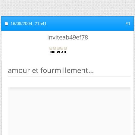
16/09/2004,
21h41
#1
inviteab49ef78
amour et fourmillement...