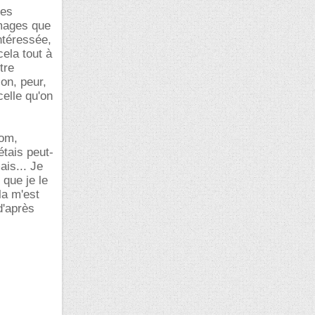
ces
images que
ntéressée,
cela tout à
tre
ion, peur,
celle qu'on
nom,
étais peut-
ais... Je
 que je le
la m'est
d'après