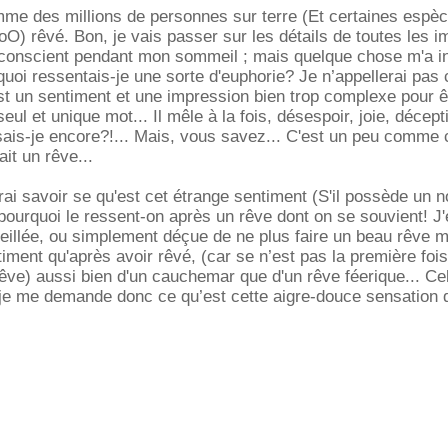
comme des millions de personnes sur terre (Et certaines espè
 oO) rêvé. Bon, je vais passer sur les détails de toutes les 
conscient pendant mon sommeil ; mais quelque chose m'a i
quoi ressentais-je une sorte d'euphorie? Je n’appellerai pas 
'est un sentiment et une impression bien trop complexe pour ê
eul et unique mot... Il mêle à la fois, désespoir, joie, décept
 sais-je encore?!... Mais, vous savez... C'est un peu comme 
ait un rêve...
erai savoir se qu'est cet étrange sentiment (S'il possède un 
pourquoi le ressent-on après un rêve dont on se souvient! J'
illée, ou simplement déçue de ne plus faire un beau rêve m
iment qu'après avoir rêvé, (car se n’est pas la première fois
êve) aussi bien d'un cauchemar que d'un rêve féerique... Ce
 je me demande donc ce qu’est cette aigre-douce sensation 