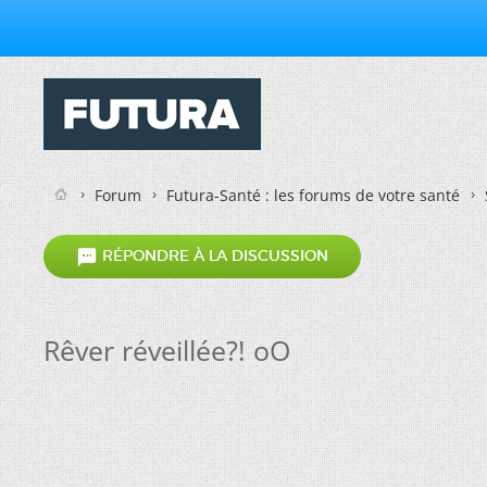
Forum
Futura-Santé : les forums de votre santé

RÉPONDRE À LA DISCUSSION
Rêver réveillée?! oO