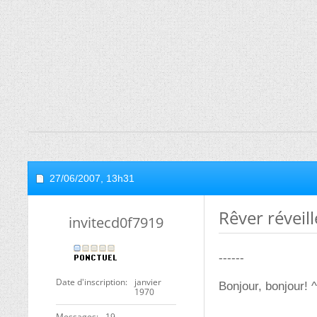
27/06/2007,
13h31
Rêver réveil
invitecd0f7919
------
Date d'inscription
janvier
Bonjour, bonjour! 
1970
Messages
19