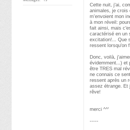
Cette nuit, j'ai, 
animales, je crois
m’envoient mon in
à mon réveil: pour
fait ainsi, mais c
caractérisé en un s
excitation!... Que
ressent lorsqu'on f
Donc, voilà, j'aim
évidemment...) et 
être TRES mal réve
ne connais ce sent
ressent après un r
assez étrange. Et
rêve!
merci ^^'
-----