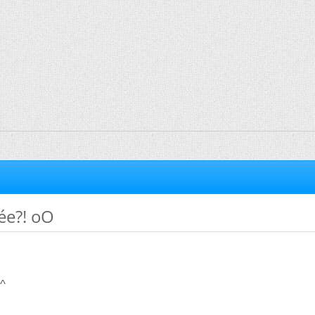
lée?! oO
^^