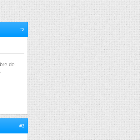
#2
mbre de
.
#3