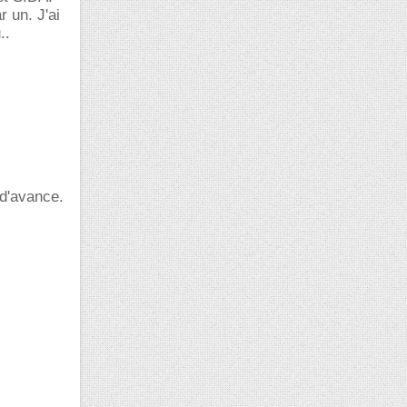
 un. J'ai
..
 d'avance.