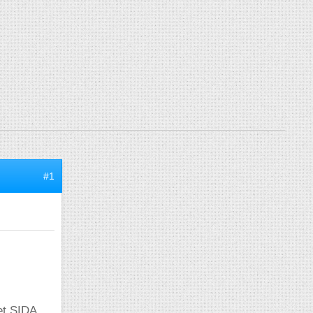
#1
et SIDA.