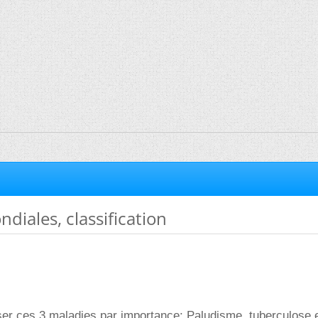
diales, classification
ser ces 3 maladies par importance: Paludisme, tuberculose 