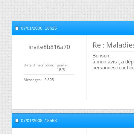
07/01/2008,
18h25
Re : Maladie
invite8b816a70
Bonsoir,
à mon avis ça dépe
Date d'inscription
janvier
personnes touchées
1970
Messages
3 805
07/01/2008,
18h58