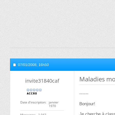
07/01/2008,
16h50
Maladies mon
invite31840caf
------
Date d'inscription
janvier
Bonjour!
1970
Je cherche à clas
Messages
1 042