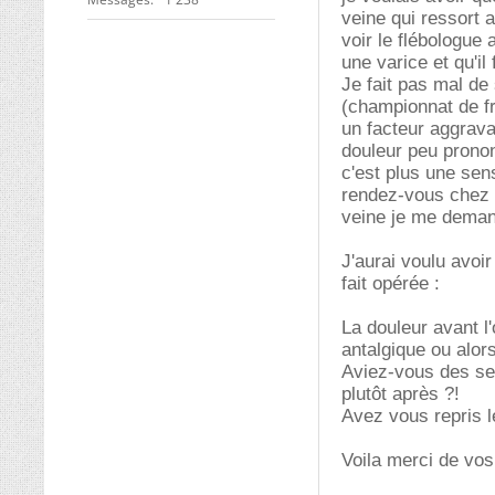
veine qui ressort a
voir le flébologue 
une varice et qu'il 
Je fait pas mal de 
(championnat de fra
un facteur aggravan
douleur peu prono
c'est plus une sen
rendez-vous chez 
veine je me demand
J'aurai voulu avoi
fait opérée :
La douleur avant l'
antalgique ou alor
Aviez-vous des sen
plutôt après ?!
Avez vous repris l
Voila merci de vos