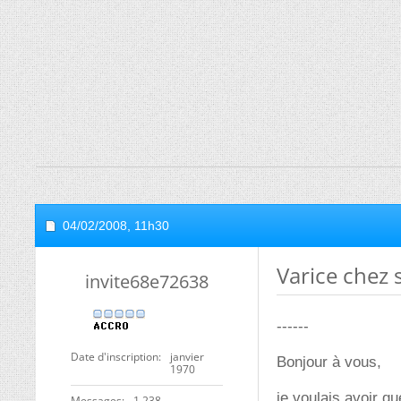
04/02/2008,
11h30
Varice chez 
invite68e72638
------
Date d'inscription
janvier
Bonjour à vous,
1970
je voulais avoir qu
Messages
1 238