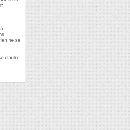
st
ma
ns
rien ne se
se d'autre