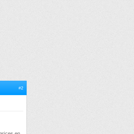
#2
varices en