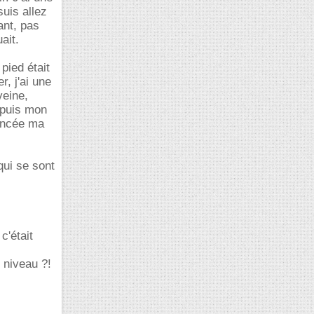
suis allez
ant, pas
ait.
pied était
r, j'ai une
veine,
epuis mon
noncée ma
qui se sont
c'était
 niveau ?!