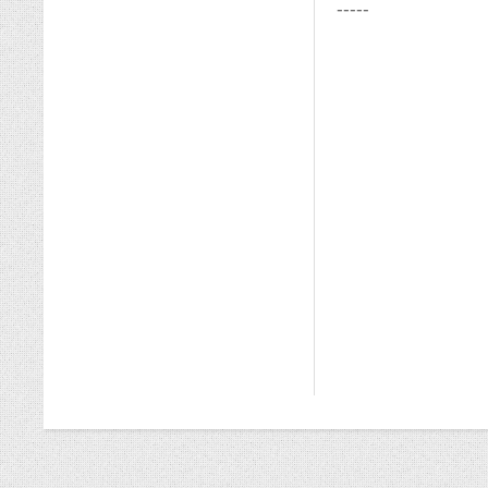
-----