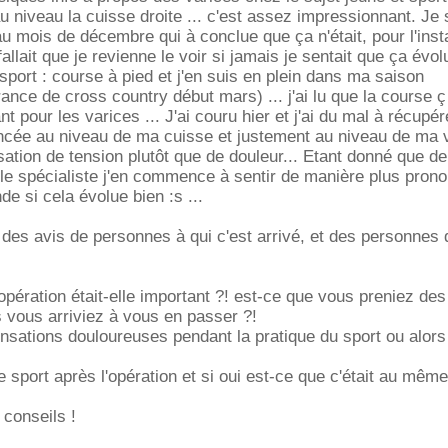
u niveau la cuisse droite ... c'est assez impressionnant. Je 
au mois de décembre qui à conclue que ça n'était, pour l'inst
fallait que je revienne le voir si jamais je sentait que ça évolu
sport : course à pied et j'en suis en plein dans ma saison
nce de cross country début mars) ... j'ai lu que la course ç 
t pour les varices ... J'ai couru hier et j'ai du mal à récupére
ncée au niveau de ma cuisse et justement au niveau de ma 
sation de tension plutôt que de douleur... Etant donné que d
le spécialiste j'en commence à sentir de manière plus pro
e si cela évolue bien :s ...
r des avis de personnes à qui c'est arrivé, et des personnes 
opération était-elle important ?! est-ce que vous preniez des
s vous arriviez à vous en passer ?!
sations douloureuses pendant la pratique du sport ou alors 
e sport après l'opération et si oui est-ce que c'était au même
 conseils !