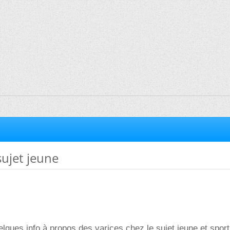
sujet jeune
elques info à propos des varices chez le sujet jeune et sporti