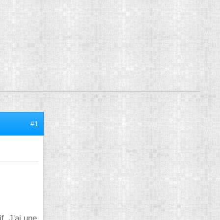
#1
f. J'ai une