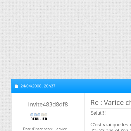
24/04/2008,
20h37
Re : Varice c
invite483d8df8
Salut!!!
C'est vrai que les
Date d'inscription
janvier
J'ai 23 ans et j'e