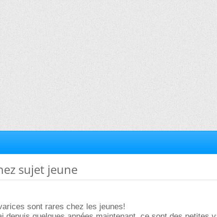
hez sujet jeune
 varices sont rares chez les jeunes!
n ai depuis quelques années maintenant, ce sont des petites 