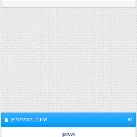
29/06/2008,
21h39
#2
piwi