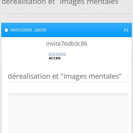
dérealisation et "images mentales"
04/02/2009,
16h59
#1
invite76db3c86
dérealisation et "images mentales"