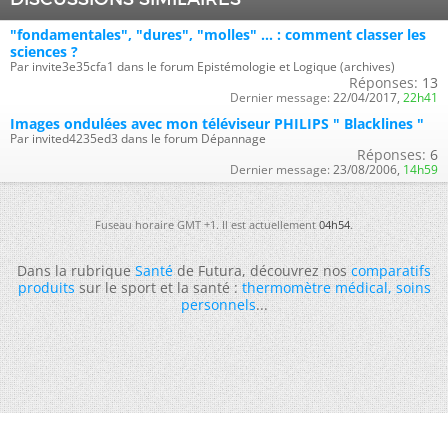
"fondamentales", "dures", "molles" ... : comment classer les
sciences ?
Par invite3e35cfa1 dans le forum Epistémologie et Logique (archives)
Réponses:
13
Dernier message:
22/04/2017,
22h41
Images ondulées avec mon téléviseur PHILIPS " Blacklines "
Par invited4235ed3 dans le forum Dépannage
Réponses:
6
Dernier message:
23/08/2006,
14h59
Fuseau horaire GMT +1. Il est actuellement
04h54
.
Dans la rubrique
Santé
de Futura, découvrez nos
comparatifs
produits
sur le sport et la santé :
thermomètre médical
,
soins
personnels
...