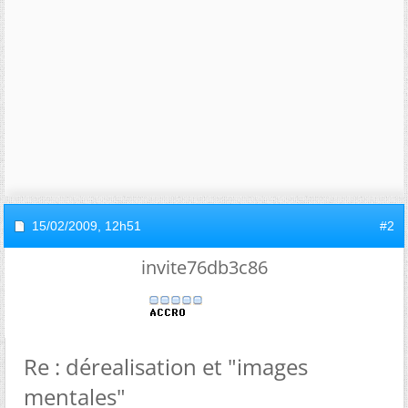
15/02/2009,
12h51
#2
invite76db3c86
Re : dérealisation et "images
mentales"