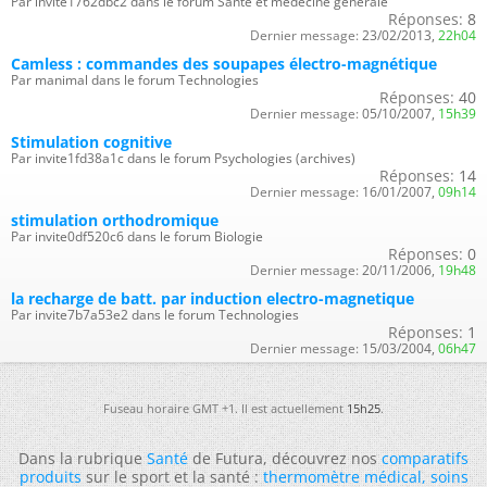
Par invite1762dbc2 dans le forum Santé et médecine générale
Réponses:
8
Dernier message:
23/02/2013,
22h04
Camless : commandes des soupapes électro-magnétique
Par manimal dans le forum Technologies
Réponses:
40
Dernier message:
05/10/2007,
15h39
Stimulation cognitive
Par invite1fd38a1c dans le forum Psychologies (archives)
Réponses:
14
Dernier message:
16/01/2007,
09h14
stimulation orthodromique
Par invite0df520c6 dans le forum Biologie
Réponses:
0
Dernier message:
20/11/2006,
19h48
la recharge de batt. par induction electro-magnetique
Par invite7b7a53e2 dans le forum Technologies
Réponses:
1
Dernier message:
15/03/2004,
06h47
Fuseau horaire GMT +1. Il est actuellement
15h25
.
Dans la rubrique
Santé
de Futura, découvrez nos
comparatifs
produits
sur le sport et la santé :
thermomètre médical
,
soins