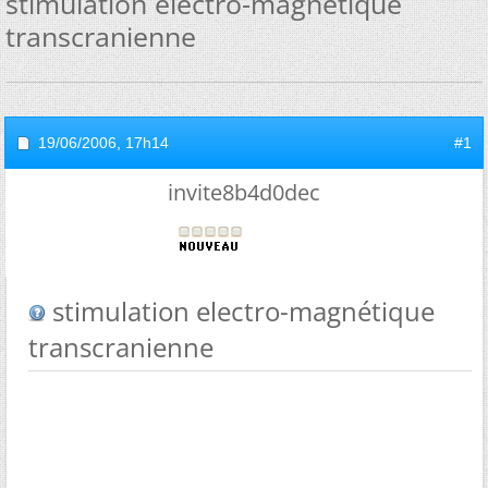
stimulation electro-magnétique
transcranienne
19/06/2006,
17h14
#1
invite8b4d0dec
stimulation electro-magnétique
transcranienne