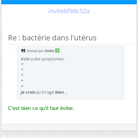
invite6f9dc52a
Re : bactérie dans l'utérus
Envoyé par
rimbio
s'
elle a des symptomes:
*
*
*
*
*
je crois
qu'il s'agit
bien
...
C'est bien ce qu'il faut éviter.