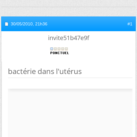
30/05/2010,
21h36
#1
invite51b47e9f
bactérie dans l'utérus