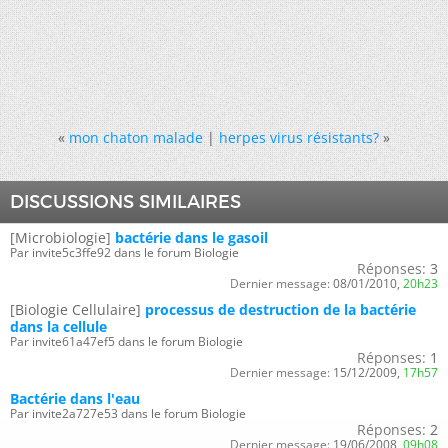
«
mon chaton malade
|
herpes virus résistants?
»
DISCUSSIONS SIMILAIRES
[Microbiologie]
bactérie dans le gasoil
Par invite5c3ffe92 dans le forum Biologie
Réponses:
3
Dernier message:
08/01/2010,
20h23
[Biologie Cellulaire]
processus de destruction de la bactérie
dans la cellule
Par invite61a47ef5 dans le forum Biologie
Réponses:
1
Dernier message:
15/12/2009,
17h57
Bactérie dans l'eau
Par invite2a727e53 dans le forum Biologie
Réponses:
2
Dernier message:
19/06/2008,
09h08