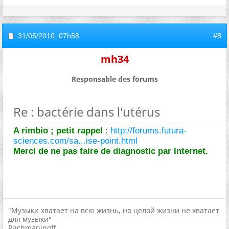
31/05/2010,
07h58
#8
mh34
Responsable des forums
Re : bactérie dans l'utérus
A rimbio ; petit rappel
:
http://forums.futura-
sciences.com/sa...ise-point.html
Merci de ne pas faire de diagnostic par Internet.
"Музыки хватает на всю жизнь, но целой жизни не хватает
для музыки"
Rachmaninoff