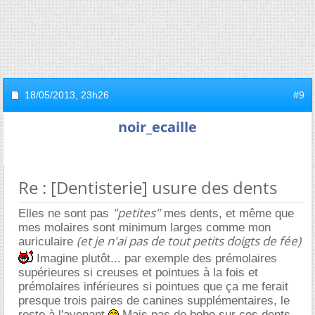
18/05/2013,
23h26
#9
noir_ecaille
Re : [Dentisterie] usure des dents
"petites"
Elles ne sont pas
mes dents, et même que
mes molaires sont minimum larges comme mon
(et je n'ai pas de tout petits doigts de fée)
auriculaire
Imagine plutôt... par exemple des prémolaires
supérieures si creuses et pointues à la fois et
prémolaires inférieures si pointues que ça me ferait
presque trois paires de canines supplémentaires, le
reste à l'avenant
Mais pas de bobo sur ces dents-