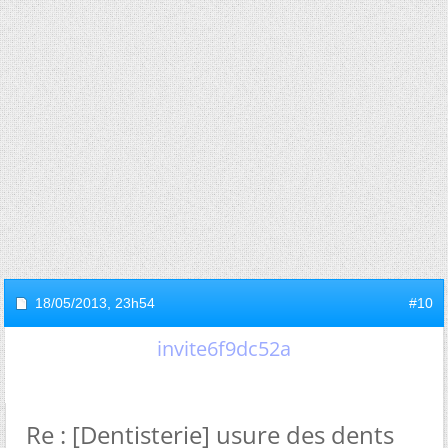
18/05/2013,
23h54
#10
invite6f9dc52a
Re : [Dentisterie] usure des dents