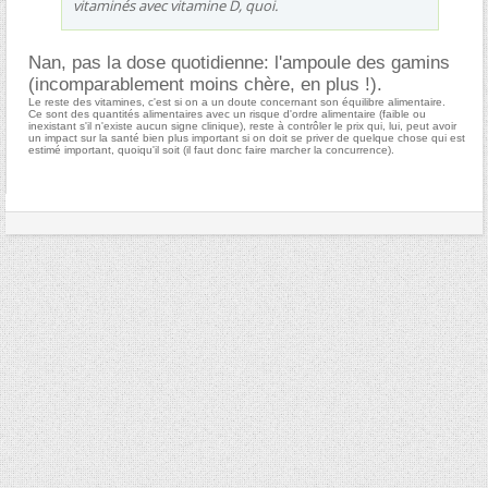
vitaminés avec vitamine D, quoi.
Nan, pas la dose quotidienne: l'ampoule des gamins
(incomparablement moins chère, en plus !).
Le reste des vitamines, c'est si on a un doute concernant son équilibre alimentaire.
Ce sont des quantités alimentaires avec un risque d'ordre alimentaire (faible ou
inexistant s'il n'existe aucun signe clinique), reste à contrôler le prix qui, lui, peut avoir
un impact sur la santé bien plus important si on doit se priver de quelque chose qui est
estimé important, quoiqu'il soit (il faut donc faire marcher la concurrence).