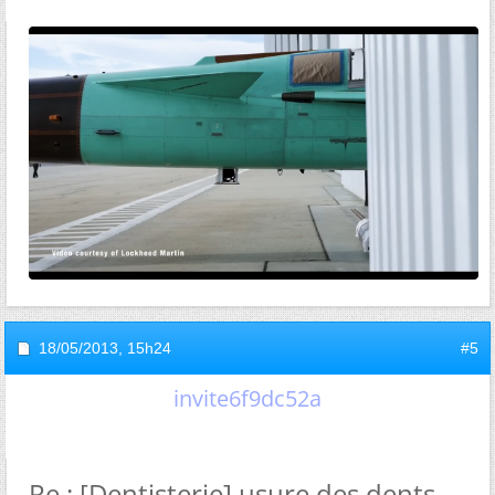
18/05/2013,
15h24
#5
invite6f9dc52a
Re : [Dentisterie] usure des dents