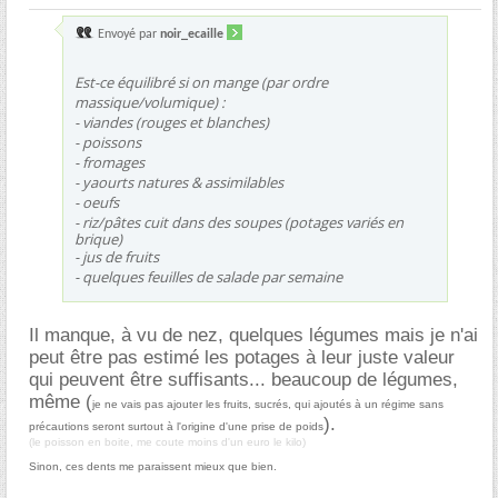
Envoyé par
noir_ecaille
Est-ce équilibré si on mange
(par ordre
massique/volumique)
:
- viandes
(rouges et blanches)
- poissons
- fromages
- yaourts natures & assimilables
- oeufs
- riz/pâtes cuit dans des soupes
(potages variés en
brique)
- jus de fruits
- quelques feuilles de salade par semaine
Il manque, à vu de nez, quelques légumes mais je n'ai
peut être pas estimé les potages à leur juste valeur
qui peuvent être suffisants... beaucoup de légumes,
même (
je ne vais pas ajouter les fruits, sucrés, qui ajoutés à un régime sans
).
précautions seront surtout à l'origine d'une prise de poids
(le poisson en boite, me coute moins d'un euro le kilo)
Sinon, ces dents me paraissent mieux que bien.