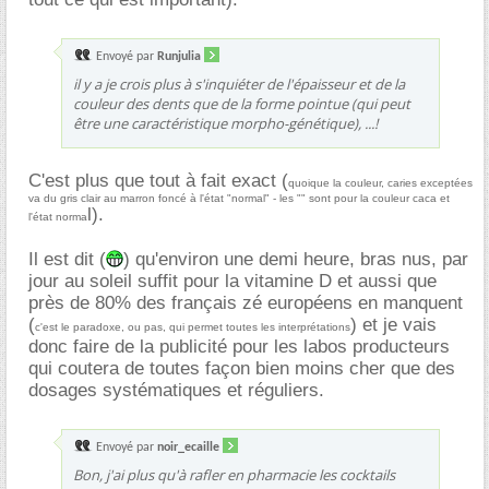
Envoyé par
Runjulia
il y a je crois plus à s'inquiéter de l'épaisseur et de la
couleur des dents que de la forme pointue (qui peut
être une caractéristique morpho-génétique), ...!
C'est plus que tout à fait exact (
quoique la couleur, caries exceptées
va du gris clair au marron foncé à l'état "normal" - les "" sont pour la couleur caca et
l).
l'état norma
Il est dit (
) qu'environ une demi heure, bras nus, par
jour au soleil suffit pour la vitamine D et aussi que
près de 80% des français zé européens en manquent
(
) et je vais
c'est le paradoxe, ou pas, qui permet toutes les interprétations
donc faire de la publicité pour les labos producteurs
qui coutera de toutes façon bien moins cher que des
dosages systématiques et réguliers.
Envoyé par
noir_ecaille
Bon, j'ai plus qu'à rafler en pharmacie les cocktails