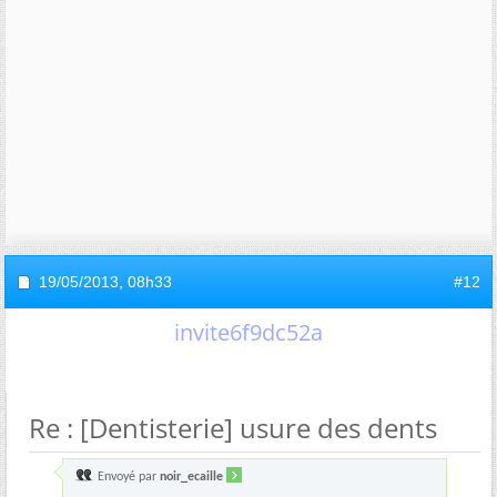
19/05/2013,
08h33
#12
invite6f9dc52a
Re : [Dentisterie] usure des dents
Envoyé par
noir_ecaille