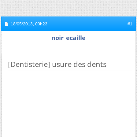
18/05/2013,
00h23
#1
noir_ecaille
[Dentisterie] usure des dents