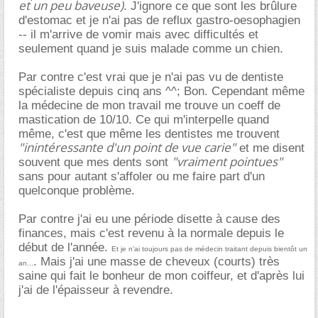
et un peu baveuse)
. J'ignore ce que sont les brûlure
d'estomac et je n'ai pas de reflux gastro-oesophagien
-- il m'arrive de vomir mais avec difficultés et
seulement quand je suis malade comme un chien.
Par contre c'est vrai que je n'ai pas vu de dentiste
spécialiste depuis cinq ans ^^; Bon. Cependant même
la médecine de mon travail me trouve un coeff de
mastication de 10/10. Ce qui m'interpelle quand
même, c'est que même les dentistes me trouvent
"inintéressante d'un point de vue carie"
et me disent
"vraiment pointues"
souvent que mes dents sont
sans pour autant s'affoler ou me faire part d'un
quelconque problème.
Par contre j'ai eu une période disette à cause des
finances, mais c'est revenu à la normale depuis le
début de l'année.
Et je n'ai toujours pas de médecin traitant depuis bientôt un
. Mais j'ai une masse de cheveux (courts) très
an...
saine qui fait le bonheur de mon coiffeur, et d'après lui
j'ai de l'épaisseur à revendre.