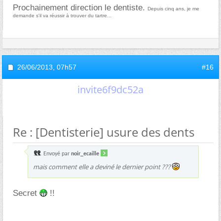
Prochainement direction le dentiste.
Depuis cinq ans, je me
demande s'il va réussir à trouver du tartre...
26/06/2013,
07h57
#16
invite6f9dc52a
Re : [Dentisterie] usure des dents
Envoyé par
noir_ecaille
mais comment elle a deviné le dernier point ???
Secret
!!
En fait, c'est parce qu'elle a vu que rien ne permet de le penser sur ses examens et
que tu ne t'en es pas plainte spontanément ou en réponse à une question qui