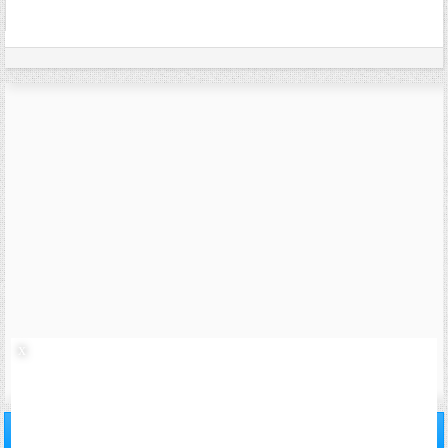
impliquait de le signaler dans ce cas.
01/07/2013,
01h13
#17