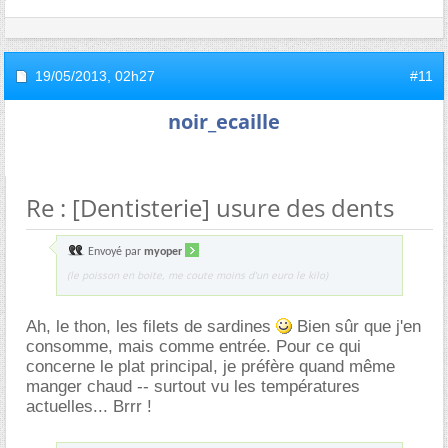
19/05/2013,
02h27
#11
noir_ecaille
Re : [Dentisterie] usure des dents
Envoyé par
myoper
(le poisson en boite, me coute moins d'un euro le kilo)
Ah, le thon, les filets de sardines
Bien sûr que j'en
consomme, mais comme entrée. Pour ce qui
concerne le plat principal, je préfère quand même
manger chaud -- surtout vu les températures
actuelles... Brrr !