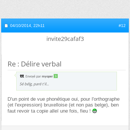
04/10/2014,
22h11
#12
invite29cafaf3
Re : Délire verbal
Envoyé par
myoper
Sé bélg, paré t'il...
D'un point de vue phonétique oui, pour l'orthographe
(et l'expression) bruxelloise (et non pas belge), ben
faut revoir ta copie alleï une fois, fieu !