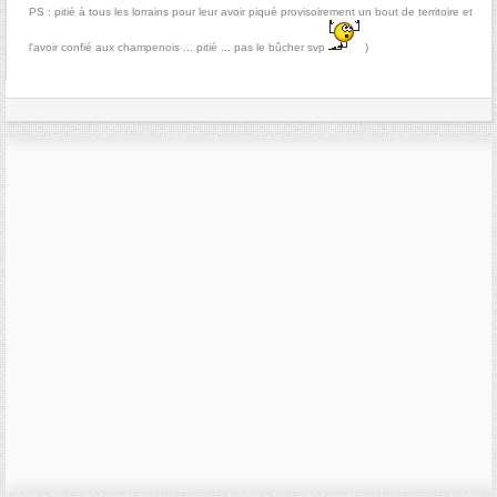
PS : pitié à tous les lorrains pour leur avoir piqué provisoirement un bout de territoire et
l'avoir confié aux champenois ... pitié ... pas le bûcher svp
)