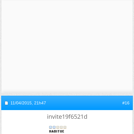
11/04/2015,
21h47
#16
invite19f6521d