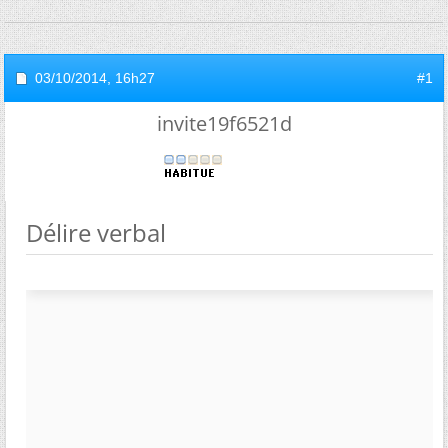
03/10/2014,
16h27
#1
invite19f6521d
Délire verbal