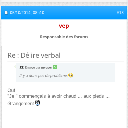
05/10/2014,
08h10
#13
vep
Responsable des forums
Re : Délire verbal
Envoyé par
myoper
Il 'y a donc pas de problème:
Ouf
"Je " commençais à avoir chaud ... aux pieds ...
étrangement