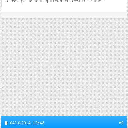
Ce n'est pas le doute qui rend fou, c'est la certitude.
04/10/2014,
12h43
#9