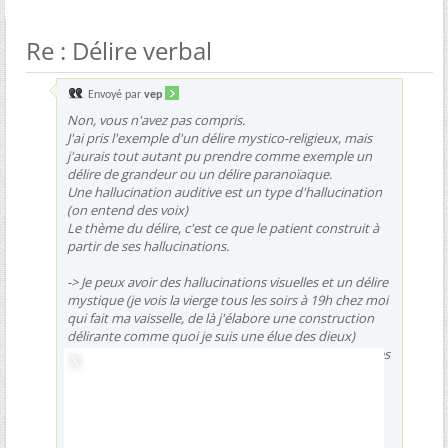
Re : Délire verbal
Envoyé par
vep
Non, vous n'avez pas compris.
J'ai pris l'exemple d'un délire mystico-religieux, mais
j'aurais tout autant pu prendre comme exemple un
délire de grandeur ou un délire paranoïaque.
Une hallucination auditive est un type d'hallucination
(on entend des voix)
Le thème du délire, c'est ce que le patient construit à
partir de ses hallucinations.
-> Je peux avoir des hallucinations visuelles et un délire
mystique (je vois la vierge tous les soirs à 19h chez moi
qui fait ma vaisselle, de là j'élabore une construction
délirante comme quoi je suis une élue des dieux)
-> Je peux avoir un délire de grandeur construit sur des
hallucinations auditives (j'entends des voix, la radio
s'adresse à moi, je suis directement connectée à la
ligne entre Obama et Hollande, ils s'adressent à moi
tous les jours au travers de la radio, je les conseille et
heureusement que je suis là pour sauver le monde vu