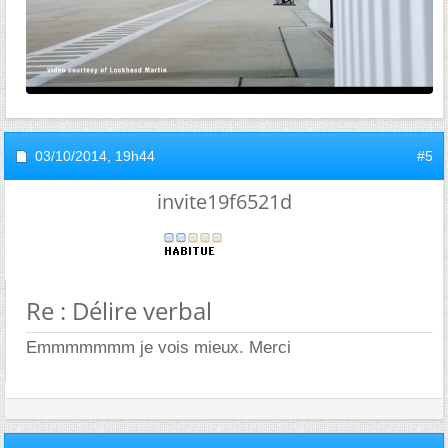
03/10/2014,
19h44
#5
invite19f6521d
Re : Délire verbal
Emmmmmmm je vois mieux. Merci