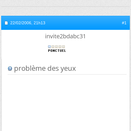
22/02/2006,
21h13
#1
invite2bdabc31
problème des yeux