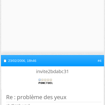
23/02/2006,
18h46
#4
invite2bdabc31
Re : problème des yeux