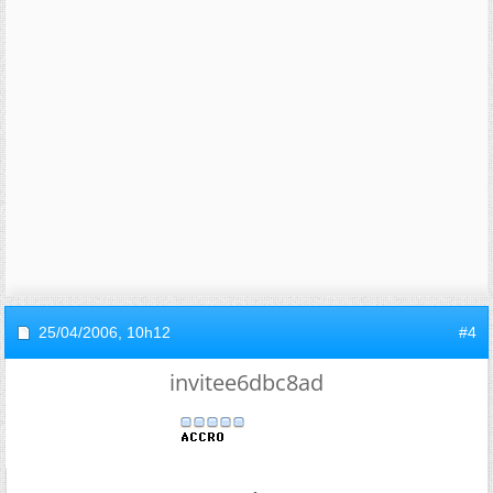
25/04/2006,
10h12
#4
invitee6dbc8ad