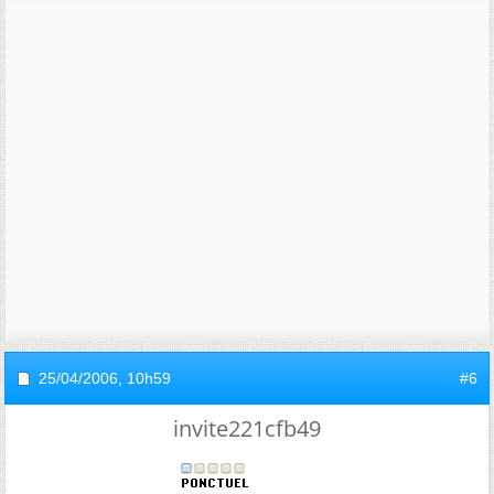
25/04/2006,
10h59
#6
invite221cfb49