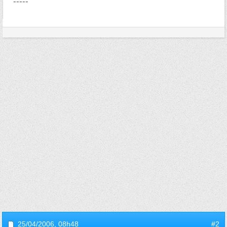
-----
25/04/2006,
08h48
#2