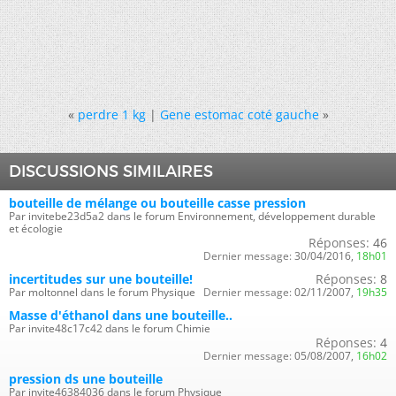
«
perdre 1 kg
|
Gene estomac coté gauche
»
DISCUSSIONS SIMILAIRES
bouteille de mélange ou bouteille casse pression
Par invitebe23d5a2 dans le forum Environnement, développement durable
et écologie
Réponses:
46
Dernier message:
30/04/2016,
18h01
incertitudes sur une bouteille!
Réponses:
8
Par moltonnel dans le forum Physique
Dernier message:
02/11/2007,
19h35
Masse d'éthanol dans une bouteille..
Par invite48c17c42 dans le forum Chimie
Réponses:
4
Dernier message:
05/08/2007,
16h02
pression ds une bouteille
Par invite46384036 dans le forum Physique