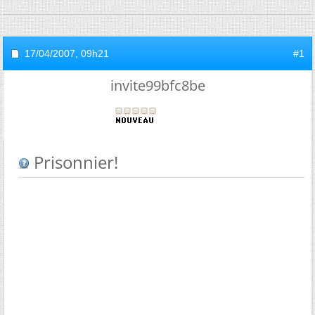
17/04/2007,
09h21
#1
invite99bfc8be
Prisonnier!