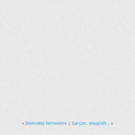
«
Devinette ferroviaire
|
Garçon, siouplaît...
»