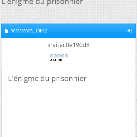
L'énigme du prisonnier
30/03/2005,
19h12
#1
invitec0e190d8
L'énigme du prisonnier