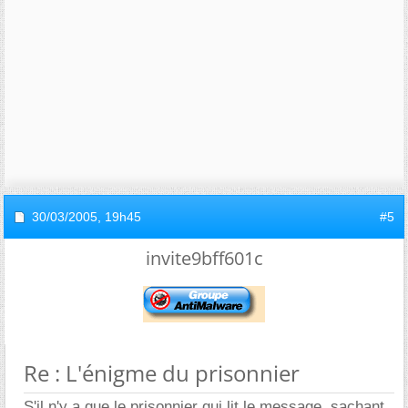
30/03/2005,
19h45
#5
invite9bff601c
Re : L'énigme du prisonnier
S'il n'y a que le prisonnier qui lit le message, sachant