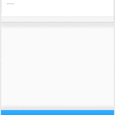
-----