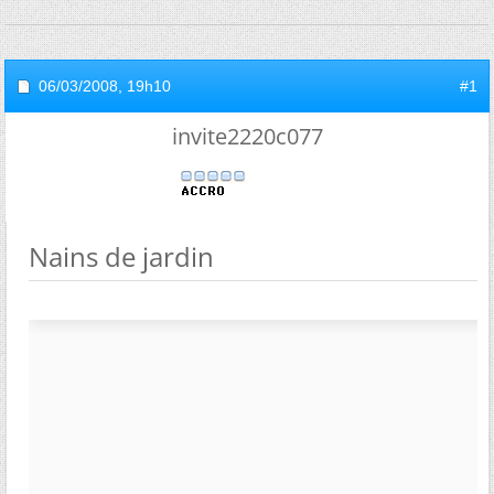
06/03/2008,
19h10
#1
invite2220c077
Nains de jardin