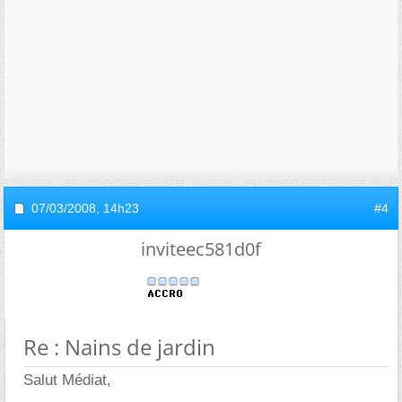
07/03/2008,
14h23
#4
inviteec581d0f
Re : Nains de jardin
Salut Médiat,