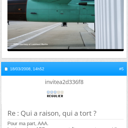
18/03/2008,
14h52
#5
invitea2d336f8
Re : Qui a raison, qui a tort ?
Pour ma part, AAA.