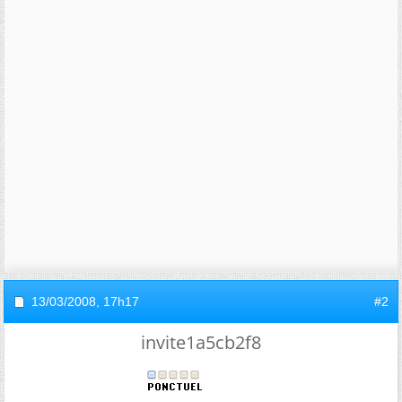
13/03/2008,
17h17
#2
invite1a5cb2f8