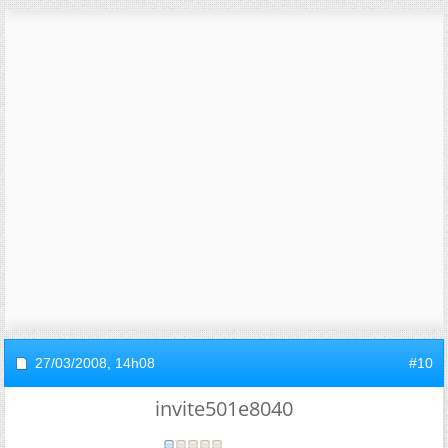
27/03/2008,
14h08
#10
invite501e8040