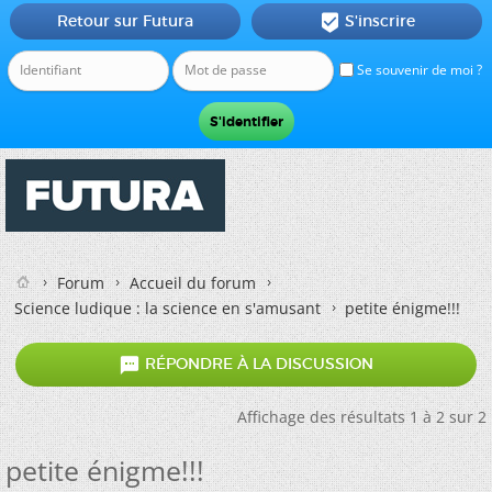
Retour sur Futura
S'inscrire

Se souvenir de moi ?
Forum
Accueil du forum
Science ludique : la science en s'amusant
petite énigme!!!

RÉPONDRE À LA DISCUSSION
Affichage des résultats 1 à 2 sur 2
petite énigme!!!