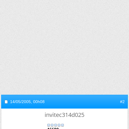
14/05/2005,
00h08
#2
invitec314d025