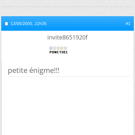
13/05/2005,
22h35
#1
invite8651920f
petite énigme!!!