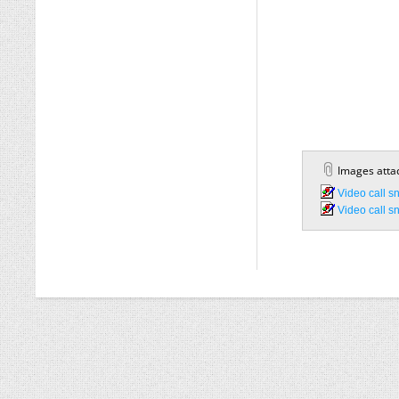
Images atta
Video call s
Video call s