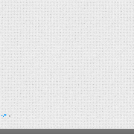
s!!!
»