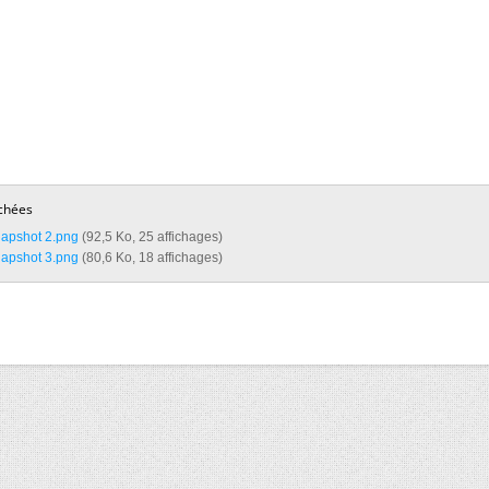
chées
napshot 2.png‎
(92,5 Ko, 25 affichages)
napshot 3.png‎
(80,6 Ko, 18 affichages)