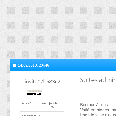
14/09/2010,
20h46
Suites admini
invite07b583c2
------
Date d'inscription
janvier
Bonjour à tous !
1970
Voilà en pièces jo
Impatient, je n'ai 
Messages
1