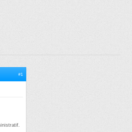
#1
nistratif.