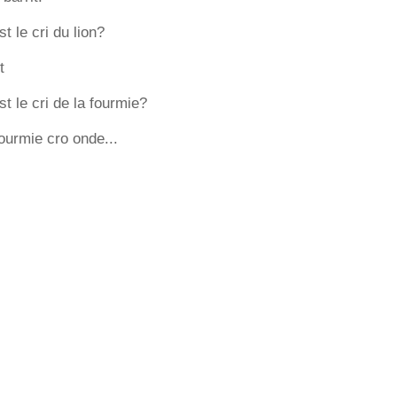
t le cri du lion?
t
t le cri de la fourmie?
fourmie cro onde...