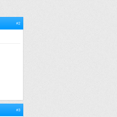
#2
#3