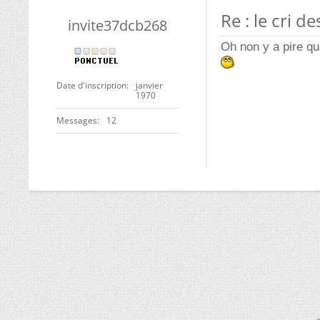
Re : le cri 
invite37dcb268
Oh non y a pire q
Date d'inscription
janvier
1970
Messages
12