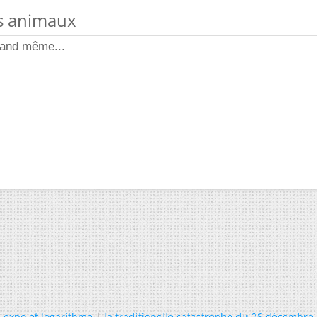
des animaux
uand même...
«
expo et logarithme
|
la traditionelle catastrophe du 26 décembre