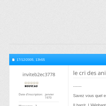
17/12/2005,
13h55
le cri des a
inviteb2ec3778
------
Date d'inscription
janvier
Savez vous quel es
1970
Il barrit. L'éléphant
Messages
3