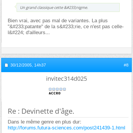
Un grand classique cette &#233;nigme.
Bien vrai, avec pas mal de variantes. La plus
"&#233;patante" de la s&#233;rie, ce n'est pas celle-
l&#224; d'ailleurs...
30/12/2005,
14h37
#8
invitec314d025
Re : Devinette d'âge.
Dans le même genre en plus dur:
http://forums.futura-sciences.com/post241439-1.html