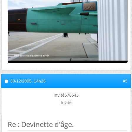
30/12/2005,
14h26
#5
invité576543
Invité
Re : Devinette d'âge.