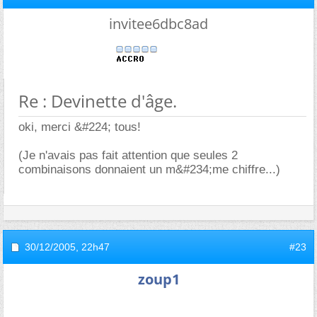
invitee6dbc8ad
Re : Devinette d'âge.
oki, merci &#224; tous!
(Je n'avais pas fait attention que seules 2
combinaisons donnaient un m&#234;me chiffre...)
30/12/2005,
22h47
#23
zoup1