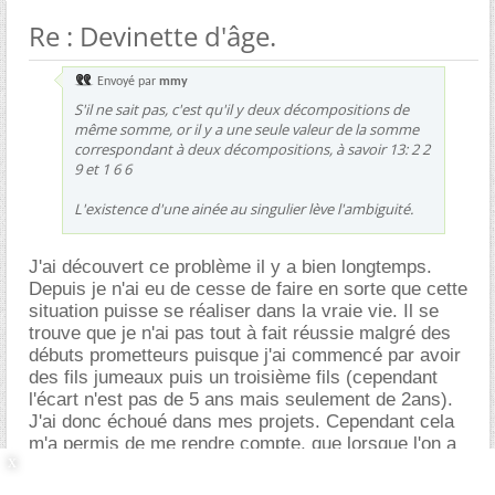
Re : Devinette d'âge.
Envoyé par
mmy
S'il ne sait pas, c'est qu'il y deux décompositions de
même somme, or il y a une seule valeur de la somme
correspondant à deux décompositions, à savoir 13: 2 2
9 et 1 6 6
L'existence d'une ainée au singulier lève l'ambiguité.
J'ai découvert ce problème il y a bien longtemps.
Depuis je n'ai eu de cesse de faire en sorte que cette
situation puisse se réaliser dans la vraie vie. Il se
trouve que je n'ai pas tout à fait réussie malgré des
débuts prometteurs puisque j'ai commencé par avoir
des fils jumeaux puis un troisième fils (cependant
l'écart n'est pas de 5 ans mais seulement de 2ans).
J'ai donc échoué dans mes projets. Cependant cela
m'a permis de me rendre compte, que lorsque l'on a
des jumeaux comme premiers enfants, il y en un qui a
un moment ou à un autre prends le rôle d'ainé. Oui,