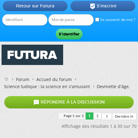
Retour sur Futura
S'inscrire

Se souvenir de moi ?
Forum
Accueil du forum
Science ludique : la science en s'amusant
Devinette d'âge.

RÉPONDRE À LA DISCUSSION
Page 1 sur 3
1
2
Dernière
Affichage des résultats 1 à 30 sur 70