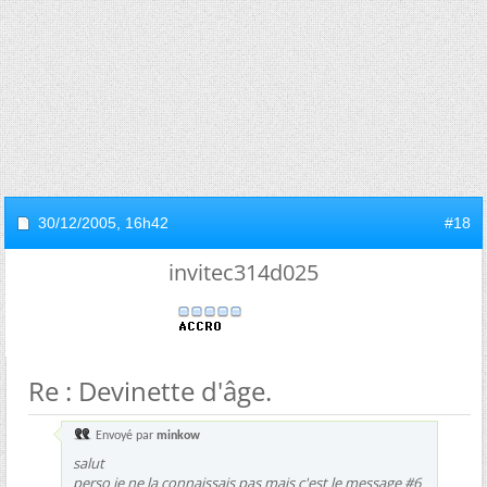
30/12/2005,
16h42
#18
invitec314d025
Re : Devinette d'âge.
Envoyé par
minkow
salut
perso je ne la connaissais pas mais c'est le message #6