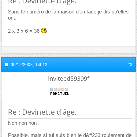
Re : Devinette d'âge.
Sans le numéro de la maison d'en face je dis qu'elles
ont:
2 x 3 x 6 = 36
30/12/2005,
14h12
#3
inviteed59399f
Re : Devinette d'âge.
Non non non !
Possible, mais si tul suis bien le d&#233;roulement de