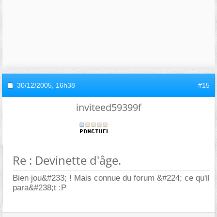
30/12/2005,
16h38
#15
inviteed59399f
Re : Devinette d'âge.
Bien jou&#233; ! Mais connue du forum &#224; ce qu'il
para&#238;t :P