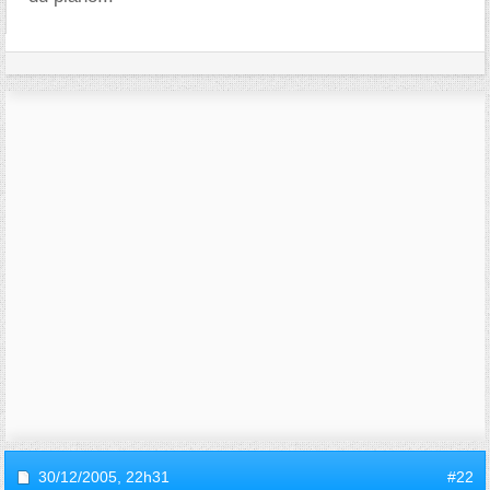
30/12/2005,
22h31
#22