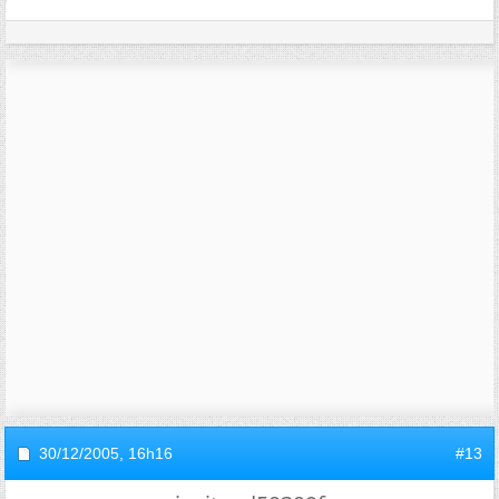
30/12/2005,
16h16
#13