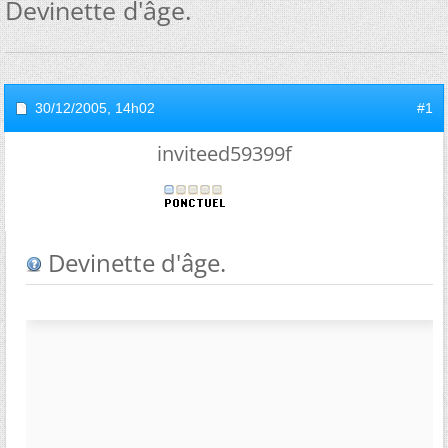
Devinette d'âge.
30/12/2005,
14h02
#1
inviteed59399f
Devinette d'âge.