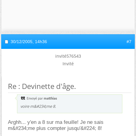
30/12/2005,
14h36
#7
invité576543
Invité
Re : Devinette d'âge.
Envoyé par
matthias
voire m&#234;me 8.
Arghh... y'en a 8 sur ma feuille! Je ne sais
m&#234;me plus compter jusqu'&#224; 8!