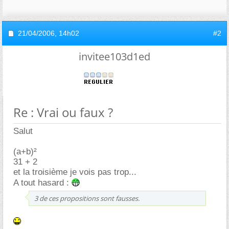
21/04/2006,
14h02
#2
invitee103d1ed
Re : Vrai ou faux ?
Salut
(a+b)²
31 + 2
et la troisième je vois pas trop...
A tout hasard :
3 de ces propositions sont fausses.