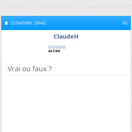
21/04/2006,
13h42
#1
ClaudeH
Vrai ou faux ?