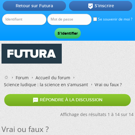
Retour sur Futura
S'inscrire

Se souvenir de moi ?
Forum
Accueil du forum
Science ludique : la science en s'amusant
Vrai ou faux ?

RÉPONDRE À LA DISCUSSION
Affichage des résultats 1 à 14 sur 14
Vrai ou faux ?