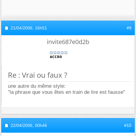
21/04/2006,
16h51
#9
invite687e0d2b
Re : Vrai ou faux ?
une autre du même style:
"la phrase que vous êtes en train de lire est fausse"
22/04/2006,
00h46
#10