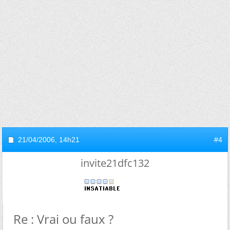
21/04/2006,
14h21
#4
invite21dfc132
Re : Vrai ou faux ?