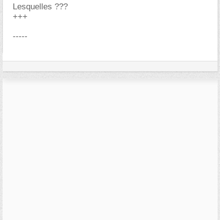
Lesquelles ???
+++
-----