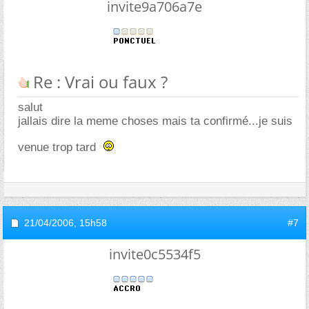
invite9a706a7e
Re : Vrai ou faux ?
salut
jallais dire la meme choses mais ta confirmé...je suis
venue trop tard
21/04/2006,
15h58
#7
invite0c5534f5