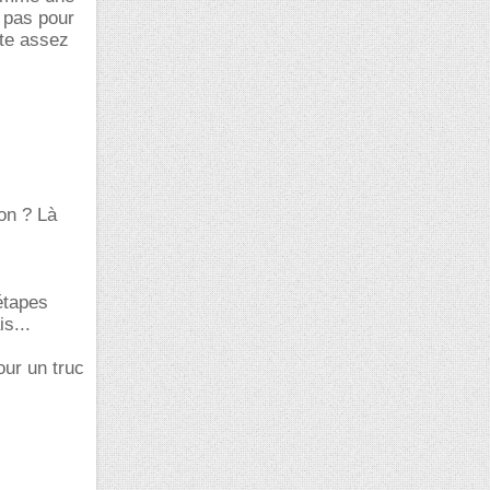
t pas pour
ute assez
on ? Là
étapes
s...
our un truc