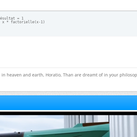
ésultat = 1

 x * factorielle(x-1)
 in heaven and earth, Horatio, Than are dreamt of in your philoso