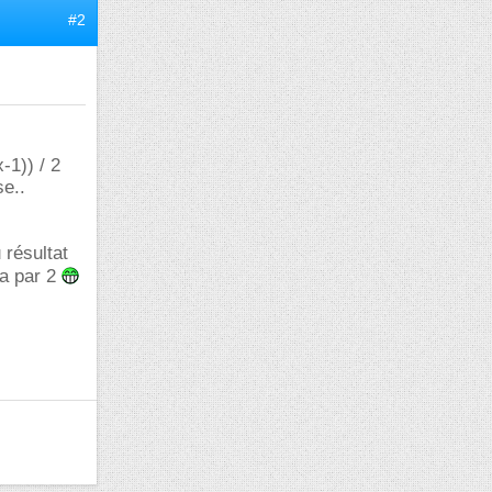
#2
-1)) / 2
se..
 résultat
la par 2