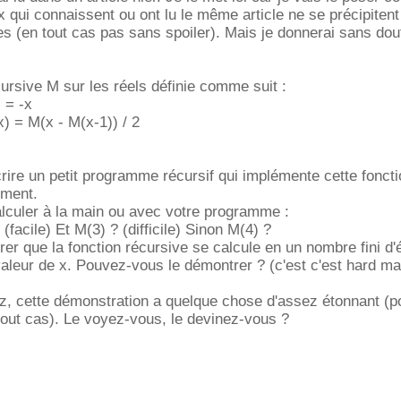
 qui connaissent ou ont lu le même article ne se précipiten
s (en tout cas pas sans spoiler). Mais je donnerai sans do
cursive M sur les réels définie comme suit :
 = -x
x) = M(x - M(x-1)) / 2
ire un petit programme récursif qui implémente cette foncti
mment.
lculer à la main ou avec votre programme :
(facile) Et M(3) ? (difficile) Sinon M(4) ?
er que la fonction récursive se calcule en un nombre fini d'
 valeur de x. Pouvez-vous le démontrer ? (c'est c'est hard mai
ez, cette démonstration a quelque chose d'assez étonnant (p
tout cas). Le voyez-vous, le devinez-vous ?