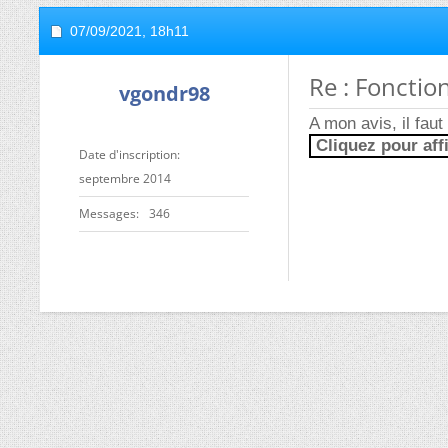
07/09/2021,
18h11
Re : Fonctio
vgondr98
A mon avis, il fau
Cliquez pour aff
Date d'inscription
septembre 2014
Messages
346