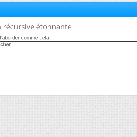
n récursive étonnante
t l'aborder comme cela
icher