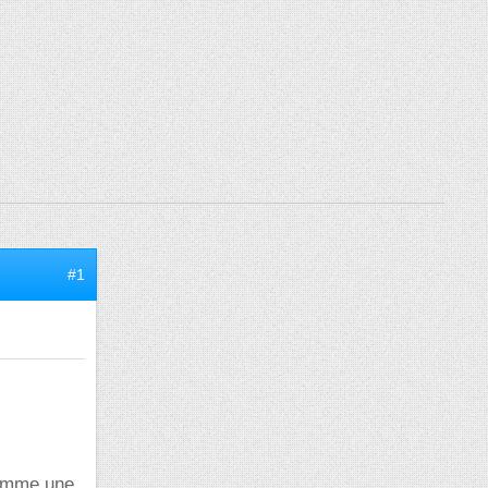
#1
 comme une