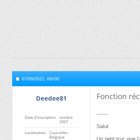
07/09/2021,
06h30
Fonction ré
Deedee81
------
Date d'inscription
octobre
2007
Salut
Localisation
Courcelles -
Belgique
Un petit truc que j