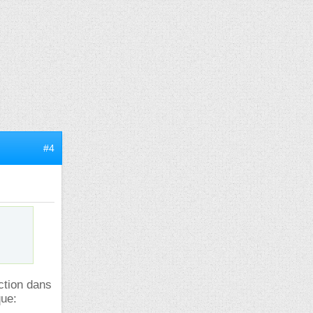
#4
ction dans
que: