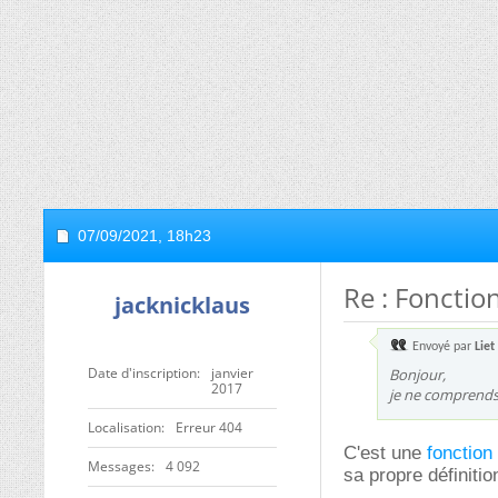
07/09/2021,
18h23
Re : Fonctio
jacknicklaus
Envoyé par
Liet
Date d'inscription
janvier
Bonjour,
2017
je ne comprends 
Localisation
Erreur 404
C'est une
fonction
Messages
4 092
sa propre définitio