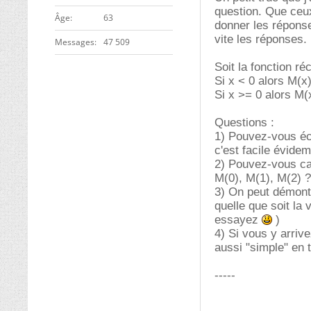
question. Que ceux
ge
63
donner les réponse
vite les réponses.
Messages
47 509
Soit la fonction ré
Si x < 0 alors M(x)
Si x >= 0 alors M(
Questions :
1) Pouvez-vous écr
c'est facile évide
2) Pouvez-vous ca
M(0), M(1), M(2) ? 
3) On peut démontr
quelle que soit la
essayez
)
4) Si vous y arriv
aussi "simple" en 
-----