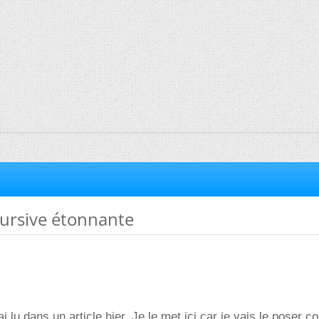
cursive étonnante
'ai lu dans un article hier. Je le met ici car je vais le poser