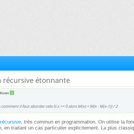
n récursive étonnante
 Kynes
comment il faut aborder cela Si x >= 0 alors M(x) = M(x - M(x-1)) / 2
 récursive
, très commun en programmation. On utilise la fon
n, en traitant un cas particulier explicitement. La plus classi