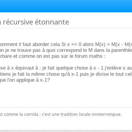
n récursive étonnante
mment il faut aborder cela Si x >= 0 alors M(x) = M(x - M(x
on je ne trouve pas à quoi correspond le M dans la parenthè
arbare et comme on est pas sur le forum maths :
se à x équivaut à : je fait quelque chose à x - 1 j'enlève x au
tiens je fait la même chose qu'à x-1 puis je divise le tout ce
que l'on applique à x-1?
t comme la corrida : c'est une tradition locale ininterrompue.