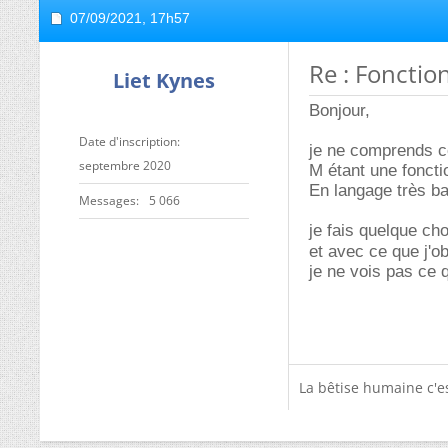
07/09/2021,
17h57
Re : Fonctio
Liet Kynes
Bonjour,
Date d'inscription
je ne comprends co
septembre 2020
M étant une foncti
En langage très b
Messages
5 066
je fais quelque cho
et avec ce que j'ob
je ne vois pas ce 
La bêtise humaine c'es