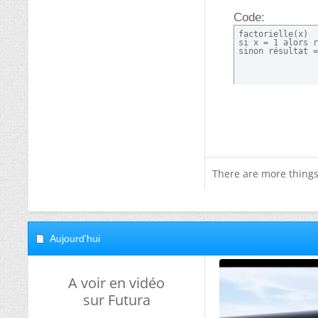
Code:
factorielle(x)

si x = 1 alors r
sinon résultat =
There are more things
Aujourd'hui
A voir en vidéo
sur Futura