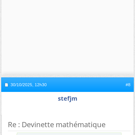
30/10/2025,
12h30
#8
stefjm
Re : Devinette mathématique