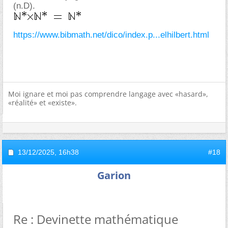
(n.D).
https://www.bibmath.net/dico/index.p...elhilbert.html
Moi ignare et moi pas comprendre langage avec «hasard»,
«réalité» et «existe».
13/12/2025,
16h38
#18
Garion
Re : Devinette mathématique