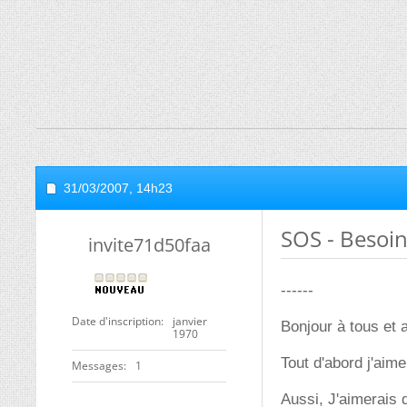
31/03/2007,
14h23
SOS - Besoin
invite71d50faa
------
Date d'inscription
janvier
Bonjour à tous et a
1970
Tout d'abord j'aim
Messages
1
Aussi, J'aimerais 