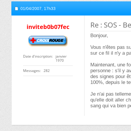
01/04/2007,
17h33
Re : SOS - B
inviteb0b07fec
Bonjour,
Vous n'êtes pas su
sur ce fil il n'y 
Date d'inscription
janvier
1970
Maintenant, une fo
personne : s'il y a
Messages
282
des signes pour êtr
100%, depuis le t
Je n'ai pas tellem
qu'elle doit aller 
sang qui va bien p