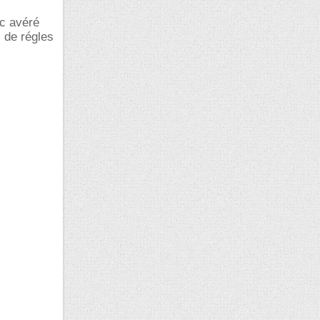
 c avéré
s de régles