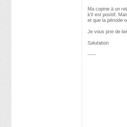
Ma copine à un reta
k'il est positif. M
et que la période 
Je vous prie de bi
Salutation
-----