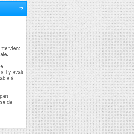
#2
intervient
ale.
ue
'il y avait
iable à
part
ise de