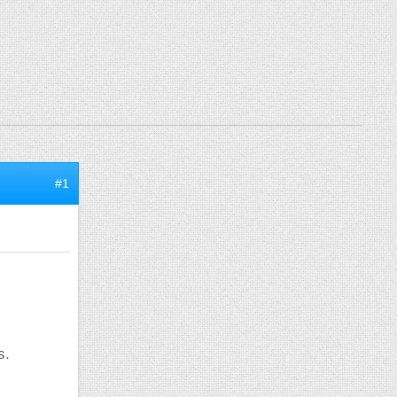
#1
s.