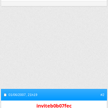
01/06/2007,
21h19
#2
inviteb0b07fec