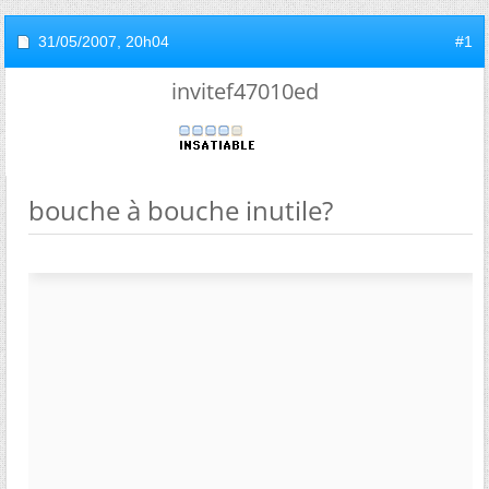
31/05/2007,
20h04
#1
invitef47010ed
bouche à bouche inutile?