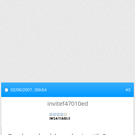
02/06/2007,
00h54
#3
invitef47010ed